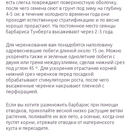
есть слегка повреждают поверхностную оболочку,
после чего семена сеют в грунт под зиму на глубину
4-5 см: в течение холодного времени года они
проходят естественную стратификацию и по весне
хорошо прорастают. На постоянное место сеянцы
барбариса Тунберга высаживают через 2-3 года.
Для черенкования вам понадобятся наполовину
одревесневшие побеги длиной около 15 см. Можно
укоренять также и зеленые однолетние побеги с
двумя или тремя междоузлиями, сделав нижний срез
под углом 45 º. Для ускорения отрастания корней
нижний срез черенков перед посадкой
обрабатывают стимулятором роста, после чего
высаженные черенки накрывают пленкой с
перфорацией.
Если вы хотите размножить барбарис при помощи
отводков, прикопайте весной низко растущие ветви
растения, поливайте их все лето, а осенью, когда они
пустят корни, отрежьте отводки от материнского
куста и пересадите.