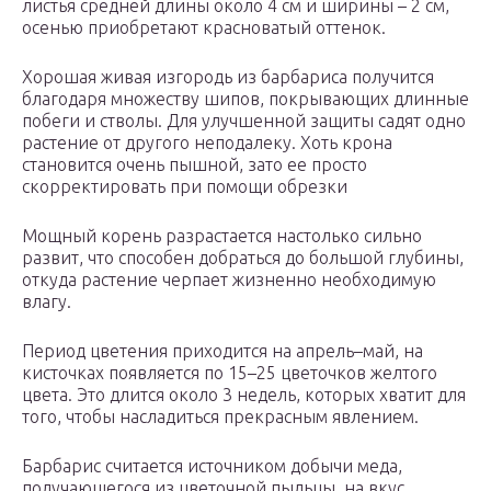
листья средней длины около 4 см и ширины – 2 см,
осенью приобретают красноватый оттенок.
Хорошая живая изгородь из барбариса получится
благодаря множеству шипов, покрывающих длинные
побеги и стволы. Для улучшенной защиты садят одно
растение от другого неподалеку. Хоть крона
становится очень пышной, зато ее просто
скорректировать при помощи обрезки
Мощный корень разрастается настолько сильно
развит, что способен добраться до большой глубины,
откуда растение черпает жизненно необходимую
влагу.
Период цветения приходится на апрель–май, на
кисточках появляется по 15–25 цветочков желтого
цвета. Это длится около 3 недель, которых хватит для
того, чтобы насладиться прекрасным явлением.
Барбарис считается источником добычи меда,
получающегося из цветочной пыльцы, на вкус