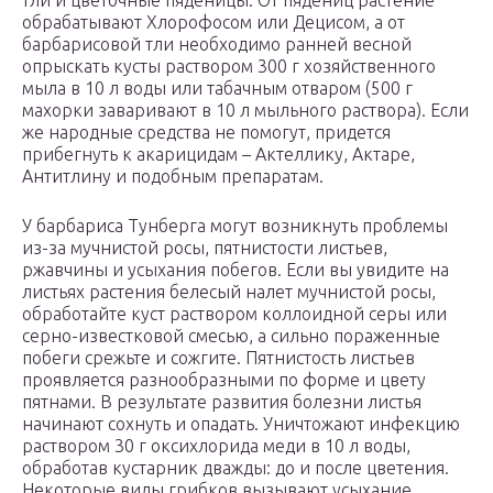
тли и цветочные пяденицы. От пядениц растение
обрабатывают Хлорофосом или Децисом, а от
барбарисовой тли необходимо ранней весной
опрыскать кусты раствором 300 г хозяйственного
мыла в 10 л воды или табачным отваром (500 г
махорки заваривают в 10 л мыльного раствора). Если
же народные средства не помогут, придется
прибегнуть к акарицидам – Актеллику, Актаре,
Антитлину и подобным препаратам.
У барбариса Тунберга могут возникнуть проблемы
из-за мучнистой росы, пятнистости листьев,
ржавчины и усыхания побегов. Если вы увидите на
листьях растения белесый налет мучнистой росы,
обработайте куст раствором коллоидной серы или
серно-известковой смесью, а сильно пораженные
побеги срежьте и сожгите. Пятнистость листьев
проявляется разнообразными по форме и цвету
пятнами. В результате развития болезни листья
начинают сохнуть и опадать. Уничтожают инфекцию
раствором 30 г оксихлорида меди в 10 л воды,
обработав кустарник дважды: до и после цветения.
Некоторые виды грибков вызывают усыхание