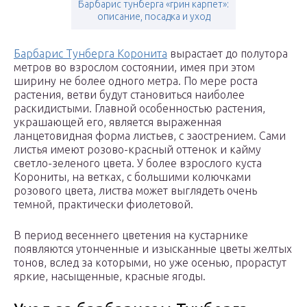
Барбарис тунберга «грин карпет»:
описание, посадка и уход
Барбарис Тунберга Коронита
вырастает до полутора
метров во взрослом состоянии, имея при этом
ширину не более одного метра. По мере роста
растения, ветви будут становиться наиболее
раскидистыми. Главной особенностью растения,
украшающей его, является выраженная
ланцетовидная форма листьев, с заострением. Сами
листья имеют розово-красный оттенок и кайму
светло-зеленого цвета. У более взрослого куста
Корониты, на ветках, с большими колючками
розового цвета, листва может выглядеть очень
темной, практически фиолетовой.
В период весеннего цветения на кустарнике
появляются утонченные и изысканные цветы желтых
тонов, вслед за которыми, но уже осенью, прорастут
яркие, насыщенные, красные ягоды.