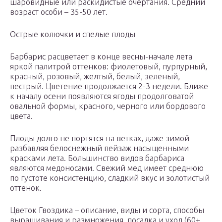
шаровидные или раскидистые очертания. Средний
возраст особи – 35-50 лет.
Острые колючки и спелые плоды
Барбарис расцветает в конце весны-начале лета
яркой палитрой оттенков: фиолетовый, пурпурный,
красный, розовый, желтый, белый, зеленый,
пестрый. Цветение продолжается 2-3 недели. Ближе
к началу осени появляются ягоды продолговатой
овальной формы, красного, черного или бордового
цвета.
Плоды долго не портятся на ветках, даже зимой
разбавляя белоснежный пейзаж насыщенными
красками лета. Большинство видов барбариса
являются медоносами. Свежий мед имеет среднюю
по густоте консистенцию, сладкий вкус и золотистый
оттенок.
Цветок Гвоздика – описание, виды и сорта, способы
выращивания и размножения, посадка и уход (60+