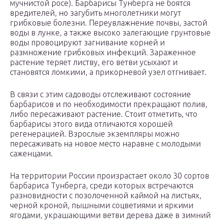
мучнистой росе). Барбарисы Тунберга не боятся
вредителей, но загубить многолетники могут
грибковые болезни. Переувлажнение почвы, застой
воды в лунке, а также высоко залегающие грунтовые
воды провоцируют загнивание корней и
размножение грибковых инфекций. Зараженное
растение теряет листву, его ветви усыхают и
становятся ломкими, а прикорневой узел отгнивает.
В связи с этим садоводы отслеживают состояние
барбарисов и по необходимости прекращают полив,
либо пересаживают растение. Стоит отметить, что
барбарисы этого вида отличаются хорошей
регенерацией. Взрослые экземпляры можно
пересаживать на новое место наравне с молодыми
саженцами.
На территории России произрастает около 30 сортов
барбариса Тунберга, среди которых встречаются
разновидности с позолоченной каймой на листьях,
черной кроной, пышными соцветиями и яркими
ягодами, украшающими ветви дерева даже в зимний