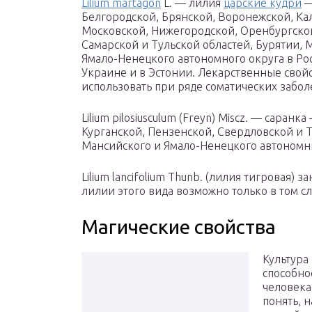
Lilium martagon
L. — лилия
царские кудри
—
Белгородской, Брянской, Воронежской, Ка
Московской, Нижегородской, Оренбургской
Самарской и Тульской областей, Бурятии, 
Ямало-Ненецкого автономного округа в Росс
Украине и в Эстонии. Лекарственные свой
использовать при ряде соматических забол
Lilium pilosiusculum (Freyn) Miscz. — саран
Курганской, Пензенской, Свердловской и Т
Мансийского и Ямало-Ненецкого автономн
Lilium lancifolium Thunb. (лилия тигровая) з
лилии этого вида возможно только в том с
Магические свойства
Культура
способно
человека
понять, 