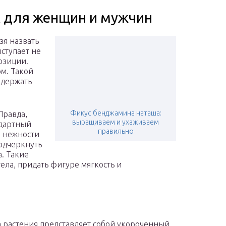
к для женщин и мужчин
зя назвать
ыступает не
озиции.
м. Такой
 держать
Фикус бенджамина наташа:
Правда,
выращиваем и ухаживаем
ндартный
правильно
м нежности
подчеркнуть
а. Такие
ела, придать фигуре мягкость и
 растения представляет собой укороченный