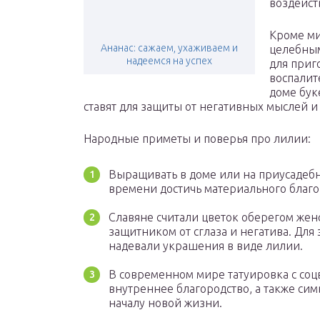
воздейст
Кроме ми
Ананас: сажаем, ухаживаем и
целебным
надеемся на успех
для приг
воспалит
доме бук
ставят для защиты от негативных мыслей и
Народные приметы и поверья про лилии:
Выращивать в доме или на приусадебн
времени достичь материального благоп
Славяне считали цветок оберегом женс
защитником от сглаза и негатива. Для
надевали украшения в виде лилии.
В современном мире татуировка с соцв
внутреннее благородство, а также си
началу новой жизни.