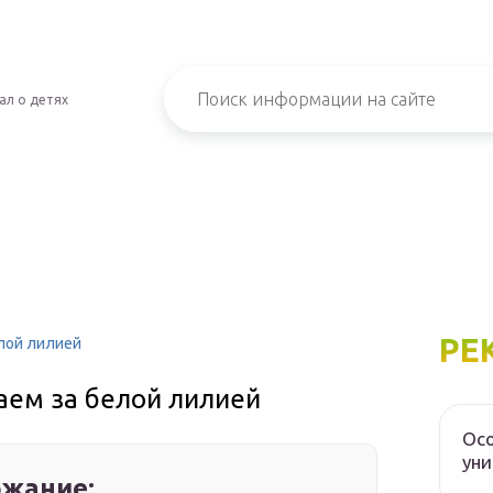
ал о детях
РЕ
лой лилией
аем за белой лилией
Осо
уни
жание: