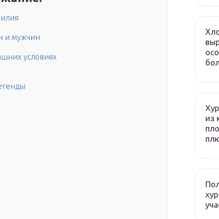
лилия
Хло
н и мужчин
выр
осо
машних условиях
бол
егенды
Хур
из 
пло
плю
Пол
хур
уча