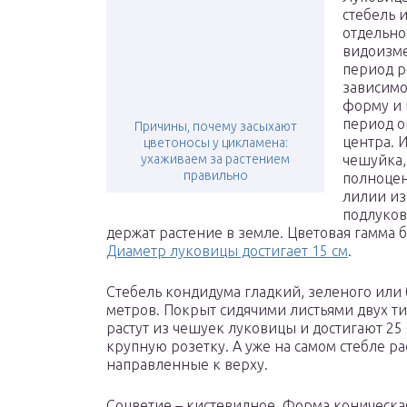
стебель 
отдельно
видоизме
период р
зависимо
форму и 
период о
Причины, почему засыхают
центра. 
цветоносы у цикламена:
ухаживаем за растением
чешуйка,
правильно
полноцен
лилии из
подлуков
держат растение в земле. Цветовая гамма б
Диаметр луковицы достигает 15 см
.
Стебель кондидума гладкий, зеленого или б
метров. Покрыт сидячими листьями двух т
растут из чешуек луковицы и достигают 25
крупную розетку. А уже на самом стебле р
направленные к верху.
Соцветие – кистевидное. Форма коническая