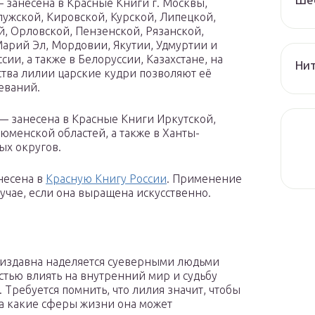
 занесена в Красные Книги г. Москвы,
лужской, Кировской, Курской, Липецкой,
, Орловской, Пензенской, Рязанской,
Марий Эл, Мордовии, Якутии, Удмуртии и
ии, а также в Белоруссии, Казахстане, на
Нит
ства лилии царские кудри позволяют её
еваний.
ка — занесена в Красные Книги Иркутской,
юменской областей, а также в Ханты-
ых округов.
анесена в
Красную Книгу России
. Применение
лучае, если она выращена искусственно.
 издавна наделяется суеверными людьми
стью влиять на внутренний мир и судьбу
. Требуется помнить, что лилия значит, чтобы
на какие сферы жизни она может