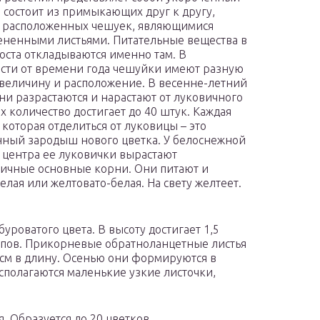
и состоит из примыкающих друг к другу,
 расположенных чешуек, являющимися
ненными листьями. Питательные вещества в
оста откладываются именно там. В
сти от времени года чешуйки имеют разную
величину и расположение. В весенне-летний
ни разрастаются и нарастают от луковичного
Их количество достигает до 40 штук. Каждая
 которая отделиться от луковицы – это
ный зародыш нового цветка. У белоснежной
 центра ее луковички вырастают
ичные основные корни. Они питают и
елая или желтовато-белая. На свету желтеет.
уроватого цвета. В высоту достигает 1,5
ипов. Прикорневые обратноланцетные листья
 см в длину. Осенью они формируются в
асполагаются маленькие узкие листочки,
. Образуется до 20 цветков.