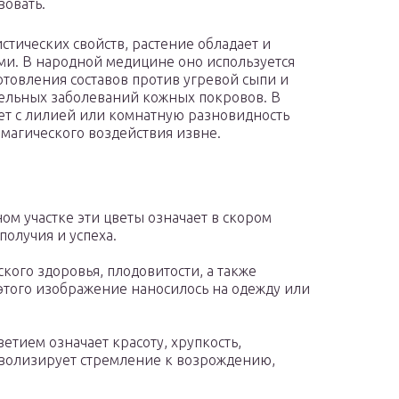
вовать.
стических свойств, растение обладает и
и. В народной медицине оно используется
отовления составов против угревой сыпи и
ельных заболеваний кожных покровов. В
ет с лилией или комнатную разновидность
 магического воздействия извне.
ом участке эти цветы означает в скором
олучия и успеха.
кого здоровья, плодовитости, а также
 этого изображение наносилось на одежду или
етием означает красоту, хрупкость,
мволизирует стремление к возрождению,