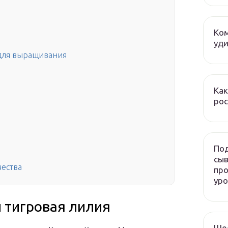
Ком
уди
 для выращивания
Как
рос
Под
сыв
чества
про
ур
и тигровая лилия
Ше