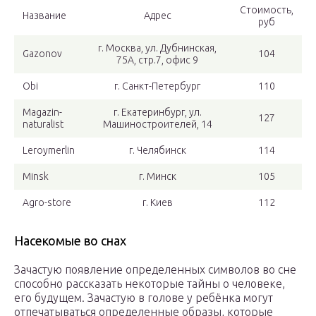
Стоимость,
Название
Адрес
руб
г. Москва, ул. Дубнинская,
Gazonov
104
75А, стр.7, офис 9
Obi
г. Санкт-Петербург
110
Magazin-
г. Екатеринбург, ул.
127
naturalist
Машиностроителей, 14
Leroymerlin
г. Челябинск
114
Minsk
г. Минск
105
Agro-store
г. Киев
112
Насекомые во снах
Зачастую появление определенных символов во сне
способно рассказать некоторые тайны о человеке,
его будущем. Зачастую в голове у ребёнка могут
отпечатываться определенные образы, которые