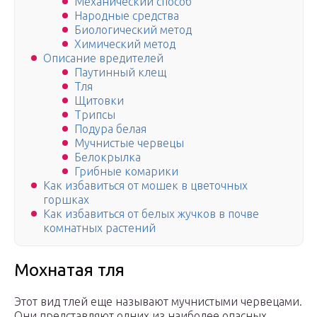
Механический способ
Народные средства
Биологический метод
Химический метод
Описание вредителей
Паутинный клещ
Тля
Щитовки
Трипсы
Подура белая
Мучнистые червецы
Белокрылка
Грибные комарики
Как избавиться от мошек в цветочных
горшках
Как избавиться от белых жучков в почве
комнатных растений
Мохнатая тля
Этот вид тлей еще называют мучнистыми червецами.
Они представляют одних из наиболее опасных