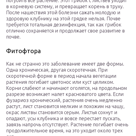
погубить все растение. Этот грибок с листьев уходит
в корневую систему, и превращает корень в труху.
После нашествия этой болезни сажать молодую и
здоровую клубнику на этой грядке нельзя. Почве
требуется тотальная дезинфекция, так как грибок
отлично сохраняется и продолжает свое развитие в
почве.
Фитофтора
Как не странно это заболевание имеет две формы.
Одна хроническая, другая скоротечная. При
скоротечной форме в период начала вегетации
растения погибает цветонос или куст целиком.
Корни слабеют и начинают оголятся, на продольном
разрезе возникает налет красноватого цвета. Если
фузариоз хронический, растения очень медленно
растут, лист становится мелким и похожим на чашу,
окрас листвы становится серым. Листья сохнут и
опадают, усы клубника и вовсе перестает пускать,
завязь напрочь отсутствует. Растение погибает очень
продолжительное время, на это уходит около трех