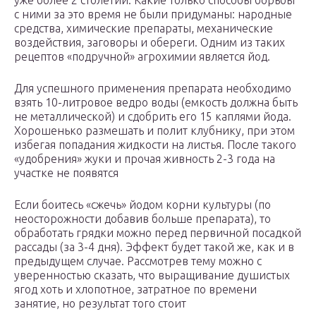
уже более 2 столетий. Какие только способы борьбы
с ними за это время не были придуманы: народные
средства, химические препараты, механические
воздействия, заговоры и обереги. Одним из таких
рецептов «подручной» агрохимии является йод.
Для успешного применения препарата необходимо
взять 10-литровое ведро воды (емкость должна быть
не металлической) и сдобрить его 15 каплями йода.
Хорошенько размешать и полит клубнику, при этом
избегая попадания жидкости на листья. После такого
«удобрения» жуки и прочая живность 2-3 года на
участке не появятся
Если боитесь «сжечь» йодом корни культуры (по
неосторожности добавив больше препарата), то
обработать грядки можно перед первичной посадкой
рассады (за 3-4 дня). Эффект будет такой же, как и в
предыдущем случае. Рассмотрев тему можно с
уверенностью сказать, что выращивание душистых
ягод хоть и хлопотное, затратное по времени
занятие, но результат того стоит