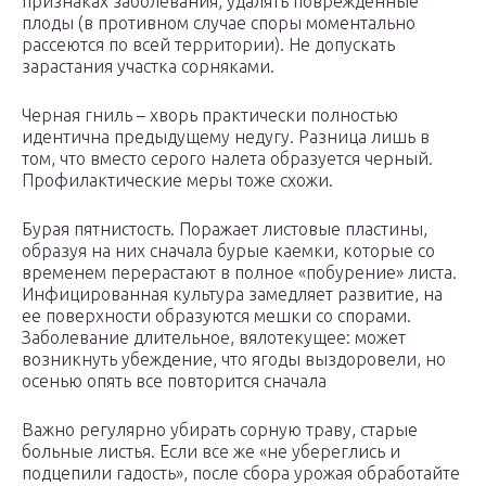
признаках заболевания, удалять поврежденные
плоды (в противном случае споры моментально
рассеются по всей территории). Не допускать
зарастания участка сорняками.
Черная гниль – хворь практически полностью
идентична предыдущему недугу. Разница лишь в
том, что вместо серого налета образуется черный.
Профилактические меры тоже схожи.
Бурая пятнистость. Поражает листовые пластины,
образуя на них сначала бурые каемки, которые со
временем перерастают в полное «побурение» листа.
Инфицированная культура замедляет развитие, на
ее поверхности образуются мешки со спорами.
Заболевание длительное, вялотекущее: может
возникнуть убеждение, что ягоды выздоровели, но
осенью опять все повторится сначала
Важно регулярно убирать сорную траву, старые
больные листья. Если все же «не убереглись и
подцепили гадость», после сбора урожая обработайте