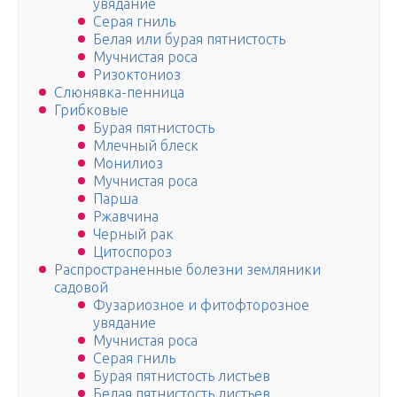
увядание
Серая гниль
Белая или бурая пятнистость
Мучнистая роса
Ризоктониоз
Слюнявка-пенница
Грибковые
Бурая пятнистость
Млечный блеск
Монилиоз
Мучнистая роса
Парша
Ржавчина
Черный рак
Цитоспороз
Распространенные болезни земляники
садовой
Фузариозное и фитофторозное
увядание
Мучнистая роса
Серая гниль
Бурая пятнистость листьев
Белая пятнистость листьев