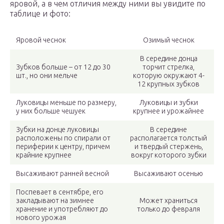
яровой, а в чем отличия между ними вы увидите по
таблице и фото:
Яровой чеснок
Озимый чеснок
В середине донца
Зубков больше – от 12 до 30
торчит стрелка,
шт., но они мельче
которую окружают 4-
12 крупных зубков
Луковицы меньше по размеру,
Луковицы и зубки
у них больше чешуек
крупнее и урожайнее
Зубки на донце луковицы
В середине
расположены по спирали от
располагается толстый
периферии к центру, причем
и твердый стержень,
крайние крупнее
вокруг которого зубки
Высаживают ранней весной
Высаживают осенью
Поспевает в сентябре, его
закладывают на зимнее
Может храниться
хранение и употребляют до
только до февраля
нового урожая