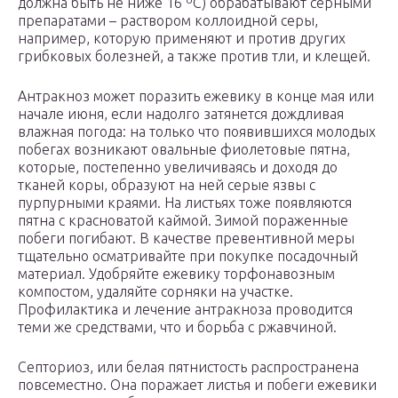
должна быть не ниже 16 ºC) обрабатывают серными
препаратами – раствором коллоидной серы,
например, которую применяют и против других
грибковых болезней, а также против тли, и клещей.
Антракноз может поразить ежевику в конце мая или
начале июня, если надолго затянется дождливая
влажная погода: на только что появившихся молодых
побегах возникают овальные фиолетовые пятна,
которые, постепенно увеличиваясь и доходя до
тканей коры, образуют на ней серые язвы с
пурпурными краями. На листьях тоже появляются
пятна с красноватой каймой. Зимой пораженные
побеги погибают. В качестве превентивной меры
тщательно осматривайте при покупке посадочный
материал. Удобряйте ежевику торфонавозным
компостом, удаляйте сорняки на участке.
Профилактика и лечение антракноза проводится
теми же средствами, что и борьба с ржавчиной.
Септориоз, или белая пятнистость распространена
повсеместно. Она поражает листья и побеги ежевики