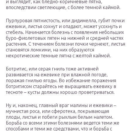
и выглядит, как бледно-коричневые пятна,
впоследствии светлеющие, с более темной каймой.
Пурпуровая пятнистость, или дидимелла, губит почки
ежевики, листья сохнут и опадают, может усохнуть и
стебель. Начинается болезнь с появления небольших
буро-фиолетовых пятен на нижней и средней частях
растения. С течением болезни почки чернеют, листья
становятся ломкими, на них образуются
некротические темные пятна с желтой каймой.
Ботритис, или серая гниль тоже активней
развивается на ежевике при влажной погоде,
поражая гнилью ягоды. Во избежание поражения
ботритисом старайтесь не выращивать ежевику в
тесноте – кусты должны хорошо проветриваться.
Ну и, наконец, главный враг малины и ежевики –
мучнистая роса, или сферотека, покрывающая
плоды, листья и побеги рыхлым белым налетом.
Борьба со всеми этими болезнями ведется теми же
способами и теми же средствами, что и борьба с