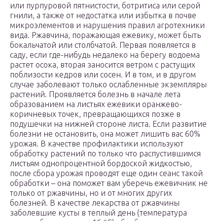
или пурпуровой пятнистости, ботритиса или серой
гнили, а также от недостатка или избытка в почве
микроэлементов и нарушения правил агротехники
вида. Ржавчина, поражающая ежевику, может быть
бокальчатой или столбчатой. Первая появляется в
саду, если где-нибудь недалеко на берегу водоема
растет осока, вторая заносится ветром с растущих
поблизости кедров или сосен. И в том, и в другом
случае заболевают только ослабленные экземпляры
растений. Проявляется болезнь в начале лета
образованием на листьях ежевики оранжево-
коричневых точек, превращающихся позже в
подушечки на нижней стороне листа. Если развитие
болезни не остановить, она может лишить вас 60%
урожая. В качестве профилактики используют
обработку растений по только что распустившимся
листьям однопроцентной бордоской жидкостью,
после сбора урожая проводят еще один сеанс такой
обработки – она поможет вам уберечь ежевичник не
только от ржавчины, но и от многих других
болезней. В качестве лекарства от ржавчины
заболевшие кусты в теплый день (температура