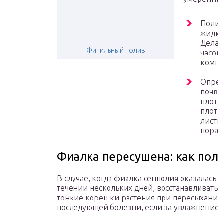
Поли
жидк
Дела
Фитильный полив
часо
комн
Опре
почв
плот
плот
лист
пора
Фиалка пересушена: как пол
В случае, когда фиалка сенполия оказала
течении нескольких дней, восстанавливать 
тонкие корешки растения при пересыхании
последующей болезни, если за увлажнение