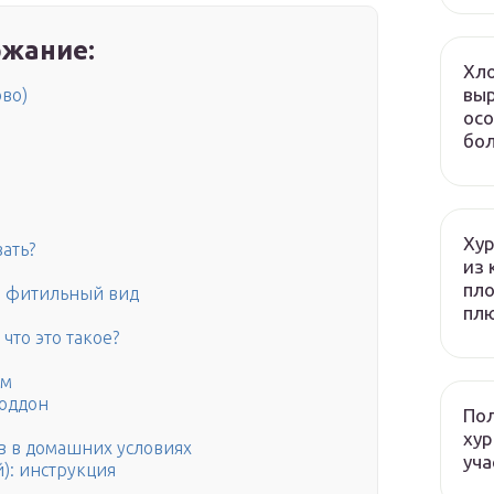
жание:
Хло
выр
во)
осо
бол
Хур
ать?
из 
пло
а фитильный вид
плю
то это такое?
ом
поддон
Пол
хур
 в домашних условиях
уча
): инструкция