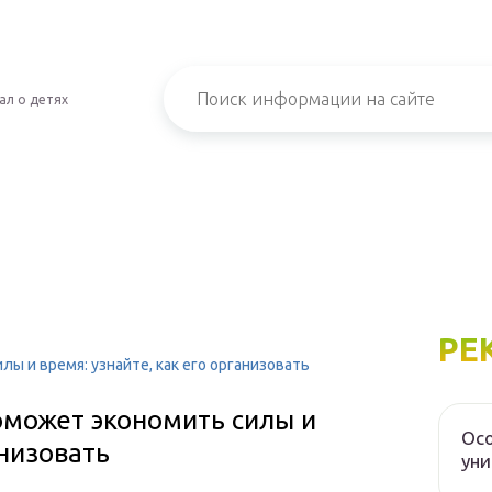
ал о детях
РЕ
 и время: узнайте, как его организовать
может экономить силы и
Осо
анизовать
уни