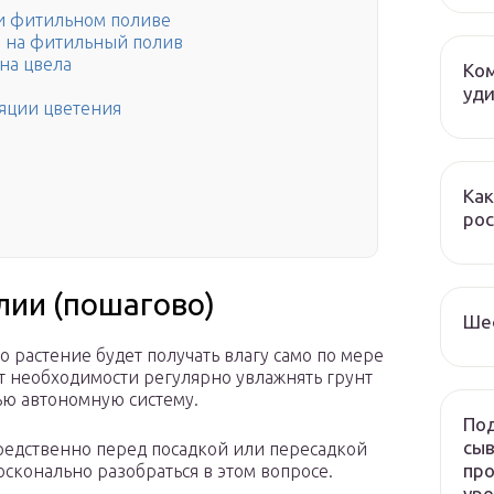
ри фитильном поливе
 на фитильный полив
на цвела
Ком
уди
ляции цветения
Как
рос
ии (пошагово)
Ше
о растение будет получать влагу само по мере
т необходимости регулярно увлажнять грунт
ью автономную систему.
Под
сыв
редственно перед посадкой или пересадкой
про
осконально разобраться в этом вопросе.
ур