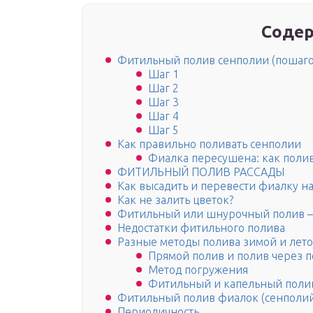
Содер
Фитильный полив сенполии (пошаго
Шаг 1
Шаг 2
Шаг 3
Шаг 4
Шаг 5
Как правильно поливать сенполии
Фиалка пересушена: как полив
ФИТИЛЬНЫЙ ПОЛИВ РАССАДЫ
Как высадить и перевести фиалку н
Как не залить цветок?
Фитильный или шнурочный полив – ч
Недостатки фитильного полива
Разные методы полива зимой и лет
Прямой полив и полив через 
Метод погружения
Фитильный и капельный полив
Фитильный полив фиалок (сенполий
Периодичность