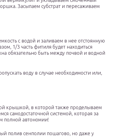
или вермикулит и укладываем смоченный
горшка. Засыпаем субстрат и пересаживаем
мкость с водой и заливаем в нее отстоянную
зом, 1/3 часть фитиля будет находиться
лжна обязательно быть между почвой и водной
ропускать воду в случае необходимости или,
вой крышкой, в которой также проделываем
мся самодостаточной системой, которая за
м полной автономии!
ный полив сенполии пошагово, но даже у