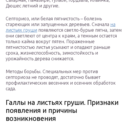
Сахарная, Наназири, Гулаби, Гордзала, Ильинка,
Дюшес летний и другие.
Септориоз, или белая пятнистость – болезнь
стареющих или запущенных деревьев. Сначала
на
листьях груши
появляются светло-бурые пятна, затем
они светлеют от центра к краям, а темным остается
только кайма вокруг пятен. Пораженные
пятнистостью листья усыхают и опадают раньше
срока, жизнеспособность, зимостойкость и
урожайность дерева снижается.
Методы борьбы. Специальных мер против
септориоза не проводят, достаточно бывает
профилактических весенних и осенних обработок
сада.
Галлы на листьях груши. Признаки
появления и причины
возникновения