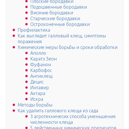
Плоские бородавки
Подошвенные бородавки
Висячие бородавки
Старческие бородавки
Остроконечные бородавки
Профилактика
Как выглядит галловый клещ, симптомы
поражения
Химические меры борьбы и сроки обработки
Аполло
Каратэ Зеон
Фуфанон
Карбофос
Антиклещ
Децис
Интавир
Актара
Искра
Методы борьбы
Как удалить галлового клеща из сада
3 агротехничесих способа уменьшения
численности клеща
5 действенных химических препаратов