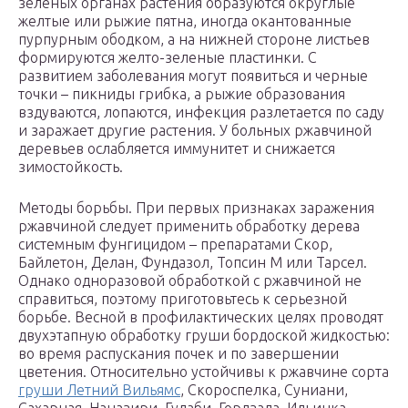
зеленых органах растения образуются округлые
желтые или рыжие пятна, иногда окантованные
пурпурным ободком, а на нижней стороне листьев
формируются желто-зеленые пластинки. С
развитием заболевания могут появиться и черные
точки – пикниды грибка, а рыжие образования
вздуваются, лопаются, инфекция разлетается по саду
и заражает другие растения. У больных ржавчиной
деревьев ослабляется иммунитет и снижается
зимостойкость.
Методы борьбы. При первых признаках заражения
ржавчиной следует применить обработку дерева
системным фунгицидом – препаратами Скор,
Байлетон, Делан, Фундазол, Топсин М или Тарсел.
Однако одноразовой обработкой с ржавчиной не
справиться, поэтому приготовьтесь к серьезной
борьбе. Весной в профилактических целях проводят
двухэтапную обработку груши бордоской жидкостью:
во время распускания почек и по завершении
цветения. Относительно устойчивы к ржавчине сорта
груши Летний Вильямс
, Скороспелка, Суниани,