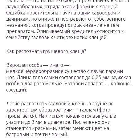
Галлица — это не насекомое, а представитель класса
паукообразных, отряда акариформных клещей.
Ошибка простительна начинающим садоводам и
дачникам, но они же и пострадают от собственного
незнания, когда проведут опрыскивание не тем
препаратом. Описываемый вредитель относится к
семейству галловых четырехногих клещей.
Как распознать грушевого клеща?
Взрослая особь — имаго —
мелкое червеообразное существо с двумя парами
ног. Длина тела самки составляет до 0,25 мм, мужская
особь в два раза мельче. Ротовой аппарат — колюще-
сосущий.
Легче распознать галловый клещ на груше по
характерным образованиям — галлам (фото
прилагается). На листьях появляются выпуклые
участки до 3 мм в диаметре. Постепенно они
становятся красными, затем меняют цвет на
багровый и почти черный.