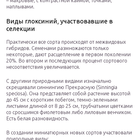
– махровые, с контрастной каймой, точками,
наплывами.
Виды глоксиний, участвовавшие в
селекции
Практически все сорта происходят от межвидовых
гибридов. Семенами размножаются только
некоторые, дают расщепление в первом поколении
20%. Во втором и последующих процент сортового
несоответствия увеличивается.
С другими природными видами изначально
скрещивали синнингию Прекрасную (Sinningia
speciosa). Она представляет собой растение высотой
до 45 см с коротким побегом, темно-зелеными
листьями длиной от 8 до 25 см, трубчатыми цветками
со сросшимся фиолетовым либо лиловым венчиком.
Есть белая разновидность.
В создании миниатюрных новых сортов участвовали
природные виды: