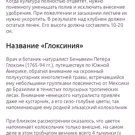
Когда культура полностью отцветет, нужно
понемногу уменьшать полив и исключить внесение
удобрения. При пожелтении и засыхании листьев их
нужно укоротить. В результате над клубнем должен
остаться пенек. Его высота должна составлять 10-20
см.
Название «Глоксиния»
Врач и ботаник-натуралист Беньямин Петера
Глоксин (1765-94 гг.), путешествуя по Южной
Америке, обратил внимание на скромный
полукустарник многолетней травы, встречавшийся
ему небольшими группками повсеместно от Мексики
до Бразилии в тенистых полусырых тропических
лесах. Внимание немецкого натуралиста привлёк
даже не кустарник, а его сизо-голубые цветы, так
напоминающие ему родной эльзасский колокольчик
При близком рассмотрении оказалось, что цветок
напоминает колокольчик только внешне, на самом
деле в этом трубчатом венчике всего 4 тычинки (у