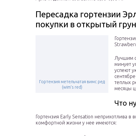
Пересадка гортензии Эр
покупки в открытый гру
Гортензи
Strawber
Лучшим с
минует у
успеют у
сентябре
Гортензия метельчатая вимс ред
теплых р
(wim’s red)
месяцы ц
Что н
Гортензия Early Sensation неприхотлива в
комфортной жизни у нее имеются: