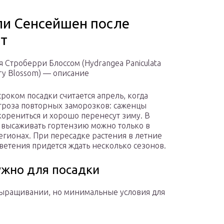
ли Сенсейшен после
нт
я Строберри Блоссом (Hydrangea Paniculata
ry Blossom) — описание
роком посадки считается апрель, когда
гроза повторных заморозков: саженцы
корениться и хорошо перенесут зиму. В
 высаживать гортензию можно только в
егионах. При пересадке растения в летние
ветения придется ждать несколько сезонов.
ужно для посадки
 выращивании, но минимальные условия для