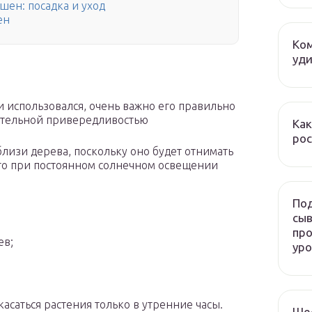
шен: посадка и уход
ен
Ком
уди
 использовался, очень важно его правильно
чительной привередливостью
Как
рос
лизи дерева, поскольку оно будет отнимать
то при постоянном солнечном освещении
Под
сыв
про
ев;
ур
касаться растения только в утренние часы.
Ше