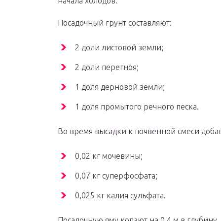
начала холодов.
Посадочный грунт составляют:
2 доли листовой земли;
2 доли перегноя;
1 доля дерновой земли;
1 доля промытого речного песка.
Во время высадки к почвенной смеси доба
0,02 кг мочевины;
0,07 кг суперфосфата;
0,025 кг калия сульфата.
Посадочную яму копают на 0,4 м в глубину, 