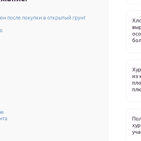
ен после покупки в открытый грунт
Хло
выр
о
осо
бол
Хур
из 
пло
плю
не
Пол
нта
хур
уча