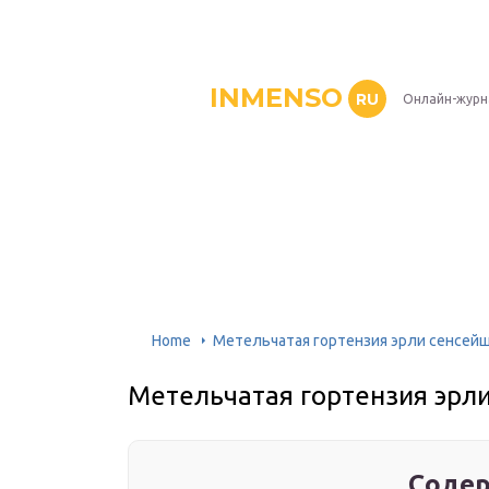
INMENSO
RU
Онлайн-журн
Home
Метельчатая гортензия эрли сенсей
Метельчатая гортензия эрл
Содер