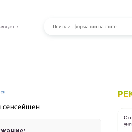
ал о детях
РЕ
шен
и сенсейшен
Осо
уни
жание: