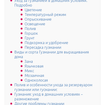
Уход за гузманией в домашних условиях.
Подробно
Цветение
Температурный режим
Опрыскивание
Освещение
Полив
Горшок
Грунт
Подкормка и удобрение
Пересадка гузмании
Виды и сорта Гузмании для выращивания
дома
Зана
Язычковая
Микс
Мозаичная
Одноколосая
Полив и особенности ухода за резервуаром
гузмании или гусмании:
Гузмания: уход в домашних условиях –
размножение
Другие проблемы гузмании