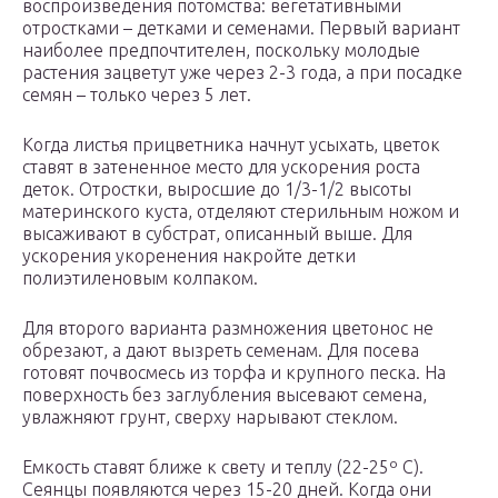
воспроизведения потомства: вегетативными
отростками – детками и семенами. Первый вариант
наиболее предпочтителен, поскольку молодые
растения зацветут уже через 2-3 года, а при посадке
семян – только через 5 лет.
Когда листья прицветника начнут усыхать, цветок
ставят в затененное место для ускорения роста
деток. Отростки, выросшие до 1/3-1/2 высоты
материнского куста, отделяют стерильным ножом и
высаживают в субстрат, описанный выше. Для
ускорения укоренения накройте детки
полиэтиленовым колпаком.
Для второго варианта размножения цветонос не
обрезают, а дают вызреть семенам. Для посева
готовят почвосмесь из торфа и крупного песка. На
поверхность без заглубления высевают семена,
увлажняют грунт, сверху нарывают стеклом.
Емкость ставят ближе к свету и теплу (22-25º C).
Сеянцы появляются через 15-20 дней. Когда они