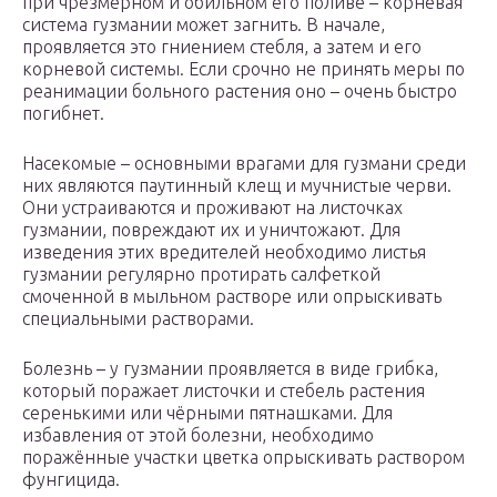
при чрезмерном и обильном его поливе – корневая
система гузмании может загнить. В начале,
проявляется это гниением стебля, а затем и его
корневой системы. Если срочно не принять меры по
реанимации больного растения оно – очень быстро
погибнет.
Насекомые – основными врагами для гузмани среди
них являются паутинный клещ и мучнистые черви.
Они устраиваются и проживают на листочках
гузмании, повреждают их и уничтожают. Для
изведения этих вредителей необходимо листья
гузмании регулярно протирать салфеткой
смоченной в мыльном растворе или опрыскивать
специальными растворами.
Болезнь – у гузмании проявляется в виде грибка,
который поражает листочки и стебель растения
серенькими или чёрными пятнашками. Для
избавления от этой болезни, необходимо
поражённые участки цветка опрыскивать раствором
фунгицида.