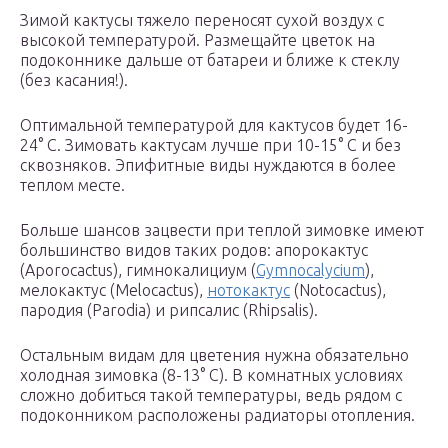
Зимой кактусы тяжело переносят сухой воздух с
высокой температурой. Размещайте цветок на
подоконнике дальше от батареи и ближе к стеклу
(без касания!).
Оптимальной температурой для кактусов будет 16-
24° С. Зимовать кактусам лучше при 10-15° С и без
сквозняков. Эпифитные виды нуждаются в более
теплом месте.
Больше шансов зацвести при теплой зимовке имеют
большинство видов таких родов: апорокактус
(Aporocactus), гимнокалициум (
Gymnocalycium
),
мелокактус (Melocactus),
нотокактус
(Notocactus),
пародия (Parodia) и рипсалис (Rhipsalis).
Остальным видам для цветения нужна обязательно
холодная зимовка (8-13° С). В комнатных условиях
сложно добиться такой температуры, ведь рядом с
подоконником расположены радиаторы отопления.