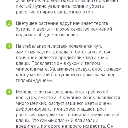
освещение. Что делать, если азалия сбрасывает
листья? Нужно увеличить полив и убрать
растение от ярко освещенных окон.
Цветущее растение вдруг начинает терять
бутоны и цветы – плохое качество поливной
воды или обедневшая почва.
На стебельках и листьях появляется чуть
заметная паутина, опадают бутоны и листья –
причиной является вредитель «паутинный
клещ». Появляется он в сухом и теплом
микроклимате. Увлажняем воздух, опрыскиваем
крону мыльной болтушкой и промываем под
теплым «душем».
Молодые листья сворачиваются трубочкой
вовнутрь, вместо 2–3 крупных почек появляется
много мелких, распустившиеся цветы очень
деформированы или вовсе опадают, рост
растения замедляется – причина «земляничный
клещ». Это самый опасный для азалии
вредитель, которого непросто истребить. Он