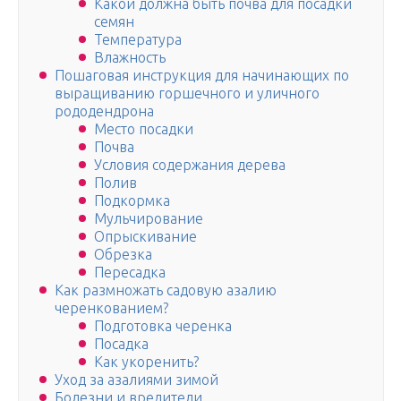
Какой должна быть почва для посадки
семян
Температура
Влажность
Пошаговая инструкция для начинающих по
выращиванию горшечного и уличного
рододендрона
Место посадки
Почва
Условия содержания дерева
Полив
Подкормка
Мульчирование
Опрыскивание
Обрезка
Пересадка
Как размножать садовую азалию
черенкованием?
Подготовка черенка
Посадка
Как укоренить?
Уход за азалиями зимой
Болезни и вредители