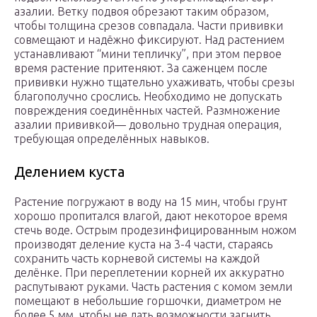
азалии. Ветку подвоя обрезают таким образом,
чтобы толщина срезов совпадала. Части прививки
совмещают и надёжно фиксируют. Над растением
устанавливают “мини тепличку”, при этом первое
время растение притеняют. За саженцем после
прививки нужно тщательно ухаживать, чтобы срезы
благополучно срослись. Необходимо не допускать
повреждения соединённых частей. Размножение
азалии прививкой— довольно трудная операция,
требующая определённых навыков.
Делением куста
Растение погружают в воду на 15 мин, чтобы грунт
хорошо пропитался влагой, дают некоторое время
стечь воде. Острым продезинфицированным ножом
производят деление куста на 3-4 части, стараясь
сохранить часть корневой системы на каждой
делёнке. При переплетении корней их аккуратно
распутывают руками. Часть растения с комом земли
помещают в небольшие горшочки, диаметром не
более 5 мм, чтобы не дать возможности загнить