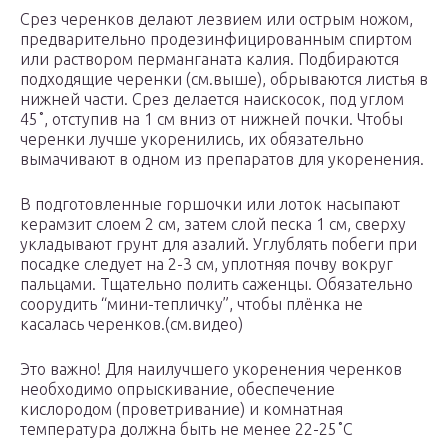
Срез черенков делают лезвием или острым ножом,
предварительно продезинфицированным спиртом
или раствором перманганата калия. Подбираются
подходящие черенки (см.выше), обрываются листья в
нижней части. Срез делается наискосок, под углом
45˚, отступив на 1 см вниз от нижней почки. Чтобы
черенки лучше укоренились, их обязательно
вымачивают в одном из препаратов для укоренения.
В подготовленные горшочки или лоток насыпают
керамзит слоем 2 см, затем слой песка 1 см, сверху
укладывают грунт для азалий. Углублять побеги при
посадке следует на 2-3 см, уплотняя почву вокруг
пальцами. Тщательно полить саженцы. Обязательно
соорудить “мини-тепличку”, чтобы плёнка не
касалась черенков.(см.видео)
Это важно! Для наилучшего укоренения черенков
необходимо опрыскивание, обеспечение
кислородом (проветривание) и комнатная
температура должна быть не менее 22-25˚C