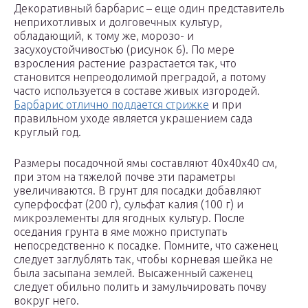
Декоративный барбарис – еще один представитель
неприхотливых и долговечных культур,
обладающий, к тому же, морозо- и
засухоустойчивостью (рисунок 6). По мере
взросления растение разрастается так, что
становится непреодолимой преградой, а потому
часто используется в составе живых изгородей.
Барбарис отлично поддается стрижке
и при
правильном уходе является украшением сада
круглый год.
Размеры посадочной ямы составляют 40х40х40 см,
при этом на тяжелой почве эти параметры
увеличиваются. В грунт для посадки добавляют
суперфосфат (200 г), сульфат калия (100 г) и
микроэлементы для ягодных культур. После
оседания грунта в яме можно приступать
непосредственно к посадке. Помните, что саженец
следует заглублять так, чтобы корневая шейка не
была засыпана землей. Высаженный саженец
следует обильно полить и замульчировать почву
вокруг него.