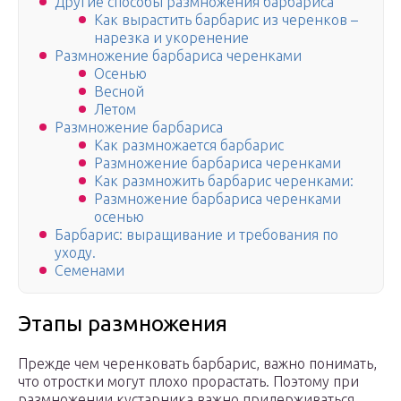
Другие способы размножения барбариса
Как вырастить барбарис из черенков –
нарезка и укоренение
Размножение барбариса черенками
Осенью
Весной
Летом
Размножение барбариса
Как размножается барбарис
Размножение барбариса черенками
Как размножить барбарис черенками:
Размножение барбариса черенками
осенью
Барбарис: выращивание и требования по
уходу.
Семенами
Этапы размножения
Прежде чем черенковать барбарис, важно понимать,
что отростки могут плохо прорастать. Поэтому при
размножении кустарника важно придерживаться