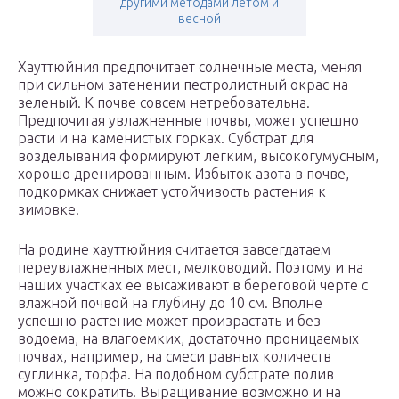
другими методами летом и
весной
Хауттюйния предпочитает солнечные места, меняя
при сильном затенении пестролистный окрас на
зеленый. К почве совсем нетребовательна.
Предпочитая увлажненные почвы, может успешно
расти и на каменистых горках. Субстрат для
возделывания формируют легким, высокогумусным,
хорошо дренированным. Избыток азота в почве,
подкормках снижает устойчивость растения к
зимовке.
На родине хауттюйния считается завсегдатаем
переувлажненных мест, мелководий. Поэтому и на
наших участках ее высаживают в береговой черте с
влажной почвой на глубину до 10 см. Вполне
успешно растение может произрастать и без
водоема, на влагоемких, достаточно проницаемых
почвах, например, на смеси равных количеств
суглинка, торфа. На подобном субстрате полив
можно сократить. Выращивание возможно и на