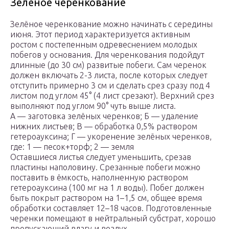
Зелёное черенкование
Зелёное черенкование можно начинать с середины
июня. Этот период характеризуется активным
ростом с постепенным одревеснением молодых
побегов у основания. Для черенкования подойдут
длинные (до 30 см) развитые побеги. Сам черенок
должен включать 2-3 листа, после которых следует
отступить примерно 3 см и сделать срез сразу под 4
листом под углом 45° (4 лист срезают). Верхний срез
выполняют под углом 90° чуть выше листа.
А — заготовка зелёных черенков; Б — удаление
нижних листьев; В — обработка 0,5% раствором
гетероауксина; Г — укоренение зелёных черенков,
где: 1 — песок+торф; 2 — земля
Оставшиеся листья следует уменьшить, срезав
пластины наполовину. Срезанные побеги можно
поставить в ёмкость, наполненную раствором
гетероауксина (100 мг на 1 л воды). Побег должен
быть покрыт раствором на 1–1,5 см, общее время
обработки составляет 12–18 часов. Подготовленные
черенки помещают в нейтральный субстрат, хорошо
пропускающий влагу и воздух.