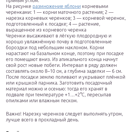
прямым углом.
На рисунке
размножение яблони
корневыми
черенками: 1 — корни маточного растения; 2 —
нарезка корневых черенков; 3 — корневой черенок,
подготовленный к посадке; 4 — растение,
выращенное из корневого черенка
Черенки высаживают в лёгкую плодородную и
хорошо увлажнённую почву в подготовленные
бороздки под небольшим наклоном. Корни
нарастают на базальном конце, поэтому при посадке
его помещают вниз. Из апикального конца начнут
свой рост новые побеги. Интервал в ряду должен
составлять около 8–10 см, а глубина заделки — 6 см.
После посадки землю поливают и укрывают плёнкой
или крышкой парника. Заготовить посадочный
материал можно и осенью: тогда его хранят в
подвале при температуре +1…+2°C, пересыпав
опилками или влажным песком.
Важно! Нарезку черенков следует выполнять утром,
лучше всего в прохладный день.