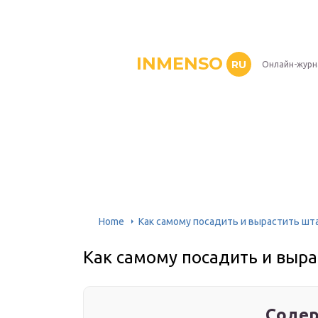
INMENSO
RU
Онлайн-журн
Home
Как самому посадить и вырастить шт
Как самому посадить и выр
Содер