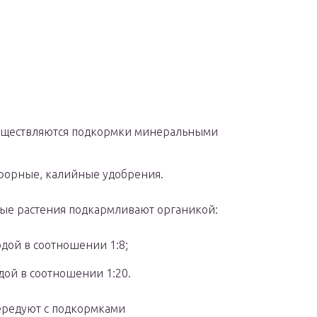
существляются подкормки минеральными
осфорные, калийные удобрения.
ые растения подкармливают органикой:
дой в соотношении 1:8;
ой в соотношении 1:20.
ередуют с подкормками