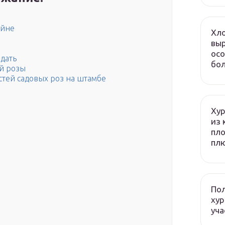
айне
Хло
выр
осо
здать
бол
ой розы
тей садовых роз на штамбе
Хур
из 
пло
плю
Пол
хур
уча