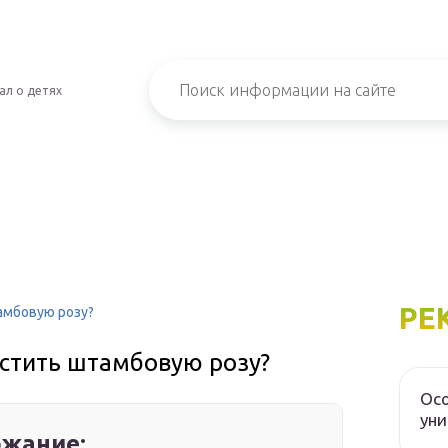
ал о детях
РЕ
амбовую розу?
астить штамбовую розу?
Осо
уни
жание: