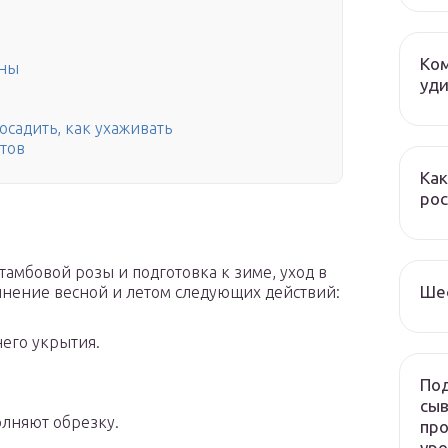
Ком
оны
уди
осадить, как ухаживать
ртов
Как
рос
амбовой розы и подготовка к зиме, уход в
Ше
лнение весной и летом следующих действий:
его укрытия.
Под
сыв
олняют обрезку.
про
ур