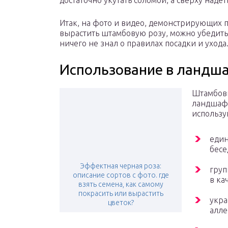
достаточно укутать соломой, а сверху наде
Итак, на фото и видео, демонстрирующих 
вырастить штамбовую розу, можно убедиться
ничего не знал о правилах посадки и ухода
Использование в ландш
Штамбовы
ландшафт
использу
един
бесе
Эффектная черная роза:
груп
описание сортов с фото. где
в ка
взять семена, как самому
покрасить или вырастить
укра
цветок?
алле