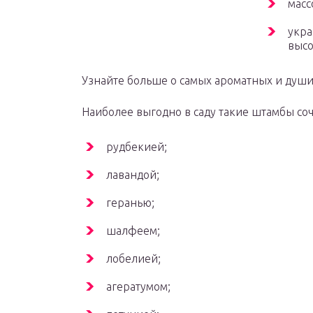
масс
укра
высо
Узнайте больше о самых ароматных и душис
Наиболее выгодно в саду такие штамбы соч
рудбекией;
лавандой;
геранью;
шалфеем;
лобелией;
агератумом;