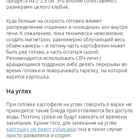
продукта на 2-2,5 см. Это вполне сопоставимо с
размерами целого клубня.
Куда больше на скорость готовки влияет
распределение «горячих» и «холодных» зон внутри
печи. К сожалению, пока технически невозможно
создать магнетрон, равномерно облучающий весь
объём камеры – и потому часть картофелин может
быть уже готова, а часть остаться сырой.
Рекомендуется использовать СВЧ-печи с
вращающимся поддоном либо делать перерывы во
время готовки и поворачивать тарелку, на которой
варится картошка.
На углях
При готовке картофеля на углях говорить о варке не
приходится: такие блюда приготовляются без доступа
воды. Поэтому сроки не будут зависеть от времени
закипания. Кроме того, для запекания на углях
картошку не режут кубиками
: она в таком случае
просто развалится и сгорит.