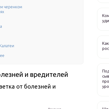
ым черенком
иях
Ком
уди
а
Как
Калатеи
рос
тее
Под
олезней и вредителей
сыв
про
ветка от болезней и
ур
Ше