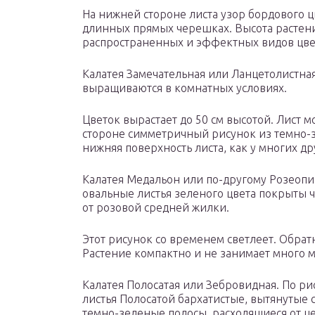
На нижней стороне листа узор бордового ц
длинных прямых черешках. Высота растения
распространенных и эффектных видов цве
Калатея Замечательная или Ланцетолистна
выращиваются в комнатных условиях.
Цветок вырастает до 50 см высотой. Лист м
стороне симметричный рисунок из темно-з
нижняя поверхность листа, как у многих др
Калатея Медальон или по-другому Розеопи
овальные листья зеленого цвета покрыты
от розовой средней жилки.
Этот рисунок со временем светлеет. Обратн
Растение компактно и не занимает много м
Калатея Полосатая или Зебровидная. По ри
листья Полосатой бархатистые, вытянутые с
темно-зеленые полосы, расходящиеся от ц