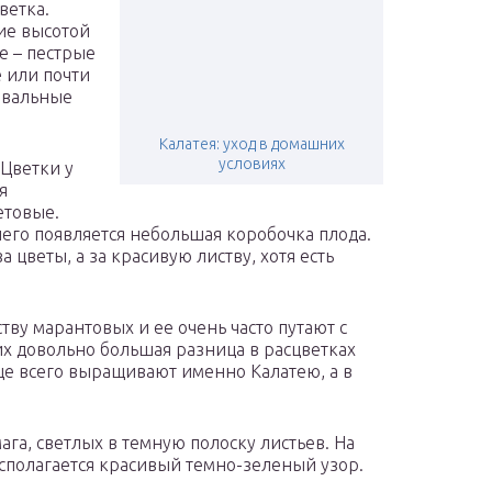
ветка.
ие высотой
ие – пестрые
 или почти
овальные
Калатея: уход в домашних
условиях
 Цветки у
я
етовые.
чего появляется небольшая коробочка плода.
 цветы, а за красивую листву, хотя есть
ству марантовых и ее очень часто путают с
них довольно большая разница в расцветках
ще всего выращивают именно Калатею, а в
мага, светлых в темную полоску листьев. На
сполагается красивый темно-зеленый узор.