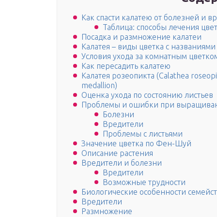
Как спасти калатею от болезней и в
Таблица: способы лечения цве
Посадка и размножение калатеи
Калатея – виды цветка с названиями
Условия ухода за комнатным цветко
Как пересадить калатею
Калатея розеопикта (Calathea roseopi
medallion)
Оценка ухода по состоянию листьев
Проблемы и ошибки при выращива
Болезни
Вредители
Проблемы с листьями
Значение цветка по Фен-Шуй
Описание растения
Вредители и болезни
Вредители
Возможные трудности
Биологические особенности семейс
Вредители
Размножение