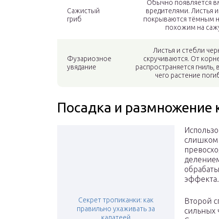
Обычно появляется в
Сажистый
вредителями. Листья и
гриб
покрываются тёмным н
похожим на саж
Листья и стебли чер
Фузариозное
скручиваются. От корн
увядание
распространяется гниль, 
чего растение поги
Посадка и размножение 
Использо
слишком 
превосхо
делением
обрабаты
эффекта.
Секрет тропиканки: как
Второй с
правильно ухаживать за
сильных 
калатеей