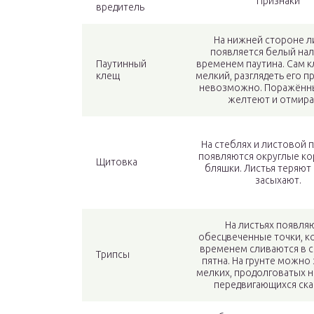
Признаки
вредитель
На нижней стороне л
появляется белый налё
Паутинный
временем паутина. Сам 
клещ
мелкий, разглядеть его п
невозможно. Поражённы
желтеют и отмира
На стеблях и листовой 
появляются округлые к
Щитовка
бляшки. Листья теряют 
засыхают.
На листьях появля
обесцвеченные точки, к
временем сливаются в 
Трипсы
пятна. На грунте можно
мелких, продолговатых 
передвигающихся ска