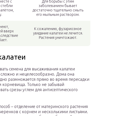
месте с
Для борьбы с этим
 стебли
заболеванием бывает
алётом,
достаточно тщательно смыть
у.
его мыльным раствором.
неют,
К сожалению, фузариозное
ей вверх
увядание калатеи не лечится.
вследствие
Растения уничтожают.
бает.
калатеи
вать семена для высаживания калатеи
сложно и нецелесообразно. Дома она
дно размножается прямо во время пересадки
 корневища. Только не забывай
вать срезы углем для антисептического
пособ – отделение от материнского растения
черенков с корнем и несколькими листьями.