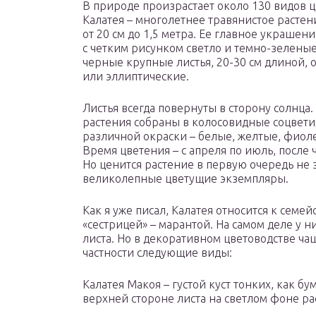
В природе произрастает около 130 видов ц
Калатея – многолетнее травянистое растен
от 20 см до 1,5 метра. Ее главное украшен
с четким рисунком светло и темно-зеленые
черные крупные листья, 20-30 см длиной, 
или эллиптические.
Листья всегда повернуты в сторону солнца.
растения собраны в колосовидные соцвети
различной окраски – белые, желтые, фиол
Время цветения – с апреля по июль, после 
Но ценится растение в первую очередь не за
великолепные цветущие экземпляры.
Как я уже писал, Калатея относится к семей
«сестрицей» – марантой. На самом деле у 
листа. Но в декоративном цветоводстве ча
частности следующие виды:
Калатея Макоя – густой куст тонких, как бу
верхней стороне листа на светлом фоне ра