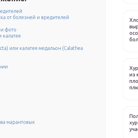
редителей
тка от болезней и вредителей
Хло
выр
 и фото
осо
м калатея
бол
cta) или калатея медальон (Calathea
нии
Хур
из 
пло
плю
Пол
тва марантовых
хур
уча