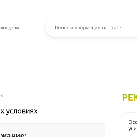
ал о детях
РЕ
ях
х условиях
Осо
уни
жание: