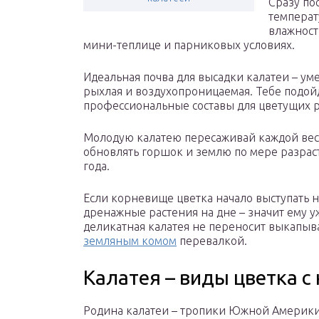
Сразу по
температ
влажности
мини-теплице и парниковых условиях.
Идеальная почва для высадки калатеи – уме
рыхлая и воздухопроницаемая. Тебе подой
профессиональные составы для цветущих р
Молодую калатею пересаживай каждой весно
обновлять горшок и землю по мере разраст
года.
Если корневище цветка начало выступать н
дренажные растения на дне – значит ему уж
деликатная калатея не переносит выкапыв
земляным комом
перевалкой.
Калатея – виды цветка с
Родина калатеи – тропики Южной Америки