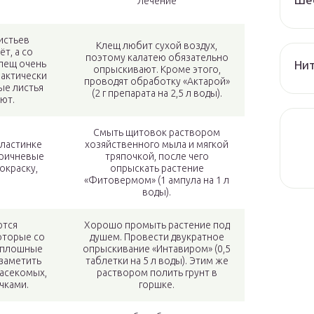
Лечение
истьев
Клещ любит сухой воздух,
т, а со
поэтому калатею обязательно
Нит
клещ очень
опрыскивают. Кроме этого,
рактически
проводят обработку «Актарой»
е листья
(2 г препарата на 2,5 л воды).
ют.
Смыть щитовок раствором
пластинке
хозяйственного мыла и мягкой
оричневые
тряпочкой, после чего
окраску,
опрыскать растение
«Фитовермом» (1 ампула на 1 л
воды).
ются
Хорошо промыть растение под
оторые со
душем. Провести двукратное
сплошные
опрыскивание «Интавиром» (0,5
 заметить
таблетки на 5 л воды). Этим же
насекомых,
раствором полить грунт в
чками.
горшке.