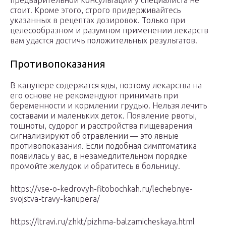
предварительной консультации у специалиста не
стоит. Кроме этого, строго придерживайтесь
указанных в рецептах дозировок. Только при
целесообразном и разумном применении лекарств
вам удастся достичь положительных результатов.
Противопоказания
В канупере содержатся яды, поэтому лекарства на
его основе не рекомендуют принимать при
беременности и кормлении грудью. Нельзя лечить
составами и маленьких деток. Появление рвоты,
тошноты, судорог и расстройства пищеварения
сигнализируют об отравлении — это явные
противопоказания. Если подобная симптоматика
появилась у вас, в незамедлительном порядке
промойте желудок и обратитесь в больницу.
https://vse-o-kedrovyh-fitobochkah.ru/lechebnye-
svojstva-travy-kanupera/
https://ltravi.ru/zhkt/pizhma-balzamicheskaya.html