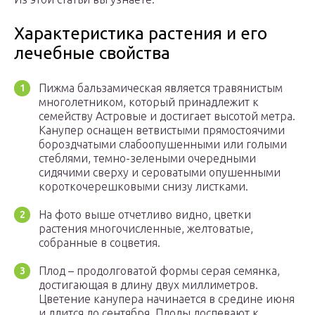
Характеристика растения и его
лечебные свойства
Пижма бальзамическая является травянистым
многолетником, который принадлежит к
семейству Астровые и достигает высотой метра.
Канупер оснащен ветвистыми прямостоячими
бороздчатыми слабоопушенными или голыми
стеблями, темно-зелеными очередными
сидячими сверху и сероватыми опушенными
короткочерешковыми снизу листками.
На фото выше отчетливо видно, цветки
растения многочисленные, желтоватые,
собранные в соцветия.
Плод – продолговатой формы серая семянка,
достигающая в длину двух миллиметров.
Цветение канупера начинается в средине июня
и длится до сентября. Плоды доспевают к