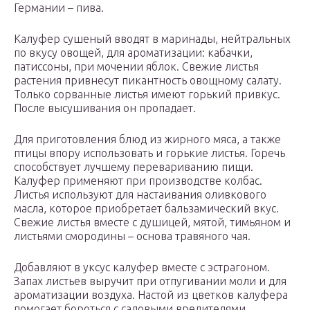
Германии – пива.
Калуфер сушеный вводят в маринады, нейтральных
по вкусу овощей, для ароматизации: кабачки,
патиссоны, при мочении яблок. Свежие листья
растения привнесут пикантность овощному салату.
Только сорванные листья имеют горький привкус.
После высушивания он пропадает.
Для приготовления блюд из жирного мяса, а также
птицы впору использовать и горькие листья. Горечь
способствует лучшему перевариванию пищи.
Калуфер применяют при производстве колбас.
Листья используют для настаивания оливкового
масла, которое приобретает бальзамический вкус.
Свежие листья вместе с душицей, мятой, тимьяном и
листьями смородины – основа травяного чая.
Добавляют в уксус калуфер вместе с эстрагоном.
Запах листьев выручит при отпугивании моли и для
ароматизации воздуха. Настой из цветков калуфера
помогает бороться с садовыми вредителями.