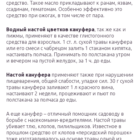
средство. Такое масло прикладывают к ранам, язвам,
ссадинам, гематомам. Особенно эффективно это
средство при ожогах, в том числе от пара.
Водный настой цветков кануфера
, так же как и
пижмы, применяют в качестве глистогонного
средства для взрослых. 1 ст. л. сухой травы кануфера
или его смеси с чабрецом залить 1 стаканом кипятка,
настаивать полчаса. Принимать по полстакана утром
и вечером на пустой желудок, за 1 ч. до еды.
Настой кануфера
применяют также при нарушении
пищеварения, общей слабости, упадке сил. 30 г сухой
травы кануфера заливают 1 л красного вина,
настаивают 2 недели, процеживают и пьют по
полстакана за полчаса до еды.
А еще кануфер – отличный помощник садоводу в
борьбе с насекомыми-вредителями. Настой травы
убивает тлю, клопов, пилильщиков. Известное в
прошлом средство от клопов «персидский порошок»
тоже изготавливалось на основе травы одной из