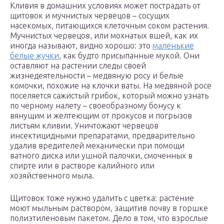
Кливия в домашних условиях может пострадать от
щитовок и мучнистых червецов – сосущих
насекомых, питающихся клеточным соком растения.
Мучнистых червецов, или мохнатых вшей, как их
иногда называют, видно хорошо: это
маленькие
белые жучки
, как будто присыпанные мукой. Они
оставляют на растении следы своей
жизнедеятельности – медвяную росу и белые
комочки, похожие на клочки ваты. На медвяной росе
поселяется сажистый грибок, который можно узнать
по черному налету – своеобразному бонусу к
вянущим и желтеющим от прокусов и погрызов
листьям кливии. Уничтожают червецов
инсектицидными препаратами, предварительно
удалив вредителей механически при помощи
ватного диска или ушной палочки, смоченных в
спирте или в растворе калийного или
хозяйственного мыла.
Щитовок тоже нужно удалить с цветка: растение
моют мыльным раствором, защитив почву в горшке
полиэтиленовым пакетом. Дело в том, что взрослые