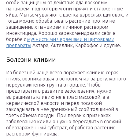
особи защищены от действия яда восковым
панцирем, под которым они прячут и отложенные
яйца. Мытьем удаляют с цветка взрослых щитовок, и
тогда можно обрабатывать растение против не
защищенных панцирем личинок раствором
инсектицида. Хорошо зарекомендовали себя в
борьбе с
мучнистыми червецами и щитовками
препараты
Актара, Актеллик, Карбофос и другие.
Болезни кливии
Из болезней чаще всего поражает кливию серая
гниль, возникающая в основном из-за регулярного
переувлажнения грунта в горшке. Чтобы
предотвратить развитие заболевания, нужно
выращивать кливию не в пластмассовой, а в
керамической емкости и перед посадкой
закладывать в нее дренажный слой толщиной в
треть объема посуды. При первых признаках
заболевания кливию нужно пересадить в свежий
обеззараженный субстрат, обработав растение
раствором фунгицида.