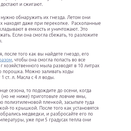
 достают и сжигают.
 нужно обнаружить их гнезда. Летом они
их находят даже при перекопке. Раскопанные
складывают в емкость и уничтожают. Это
жать. Если она смогла сбежать, то разложите
.
, после того как вы найдете гнездо, его
разом
, чтобы она смогла попасть во все
г хозяйственного мыла разводят в 10 литрах
го порошка. Можно заливать ходы
ст. л. Масла с 4 л воды.
це сезона, то подождите до осени, когда
в (но не ниже) приготовьте ловчие ямы,
но полиэтиленовой пленкой, засыпьте туда
кой-то крышкой. После того как установятся
собрались медведки, и разбросайте его по
мпературы, уже при 5 градусах тепла они