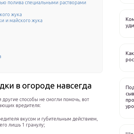
щью полива специальными растворами
кого жука
Ком
и и майского жука
уди
Как
а
рос
дки в огороде навсегда
Под
сыв
 другие способы не смогли помочь, вот
про
ающих вредителя:
ур
редителя вкусом и губительным действием,
его лишь 1 гранулу;
Ше