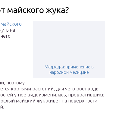
т майского жука?
 майского
нуть на
ичего
Медведка: применение в
народной медицине
и, поэтому
ется корнями растений, для чего роет ходы
ностей у нее видоизменилась, превратившись
рослый майский жук живет на поверхности
й.