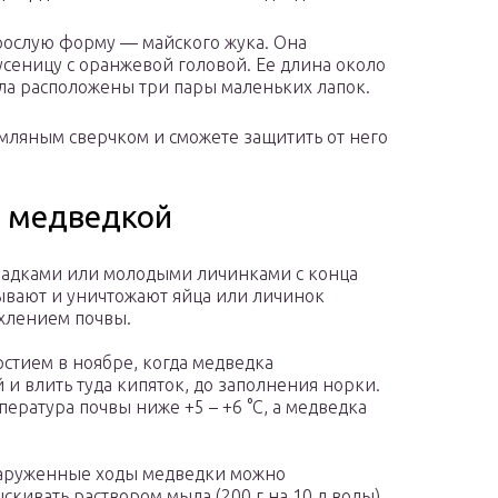
рослую форму — майского жука. Она
усеницу с оранжевой головой. Ее длина около
тела расположены три пары маленьких лапок.
земляным сверчком и сможете защитить от него
с медведкой
ладками или молодыми личинками с конца
ывают и уничтожают яйца или личинок
хлением почвы.
стием в ноябре, когда медведка
и влить туда кипяток, до заполнения норки.
пература почвы ниже +5 – +6 °С, а медведка
аруженные ходы медведки можно
скивать раствором мыла (200 г на 10 л воды).