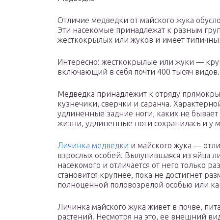
Отличие медведки от майского жука обусл
Эти насекомые принадлежат к разным групп
жесткокрылых или жуков и имеет типичны
Интересно: жесткокрылые или жуки — кру
включающий в себя почти 400 тысяч видов.
Медведка принадлежит к отряду прямокры
кузнечики, сверчки и саранча. Характерно
удлиненные задние ноги, каких не бывает
жизни, удлиненные ноги сохранилась и у 
Личинка медведки
и майского жука — отли
взрослых особей. Вылупившаяся из яйца л
насекомого и отличается от него только р
становится крупнее, пока не достигнет раз
полноценной половозрелой особью или как
Личинка майского жука живет в почве, пит
растений. Несмотря на это, ее внешний ви