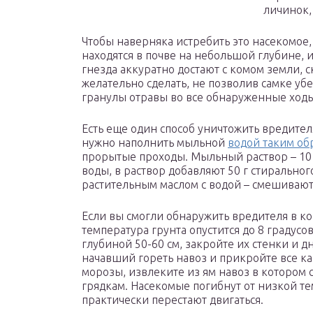
личинок,
Чтобы наверняка истребить это насекомое,
находятся в почве на небольшой глубине, 
гнезда аккуратно достают с комом земли, 
желательно сделать, не позволив самке убе
гранулы отравы во все обнаруженные ходы
Есть еще один способ уничтожить вредителя
нужно наполнить мыльной
водой таким об
прорытые проходы. Мыльный раствор – 10 
воды, в раствор добавляют 50 г стирально
растительным маслом с водой – смешивают 1 
Если вы смогли обнаружить вредителя в кон
температура грунта опустится до 8 градусо
глубиной 50-60 см, закройте их стенки и д
начавший гореть навоз и прикройте все ка
морозы, извлеките из ям навоз в котором 
грядкам. Насекомые погибнут от низкой те
практически перестают двигаться.