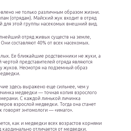
овлено не только различным образом жизни.
ам (отрядам). Майский жук входит в отряд
й для этой группы насекомых внешний вид.
пнейший отряд живых существ на земле,
 Они составляют 40% от всех насекомых.
лых. Ее ближайшие родственники не жуки, а
й чертой представителей отряда являются
 у жуков. Несмотря на подземный образ
медведки.
чие здесь выражено еще сильнее, чем у
ичинка медведки — точная копия взрослого
азмерами. С каждой линькой личинка
меров взрослой медведки. Тогда она станет
 говорят энтомологи — «имаго».
ается, как и медведки всех возрастов корнями
д кардинально отличается от медведки.