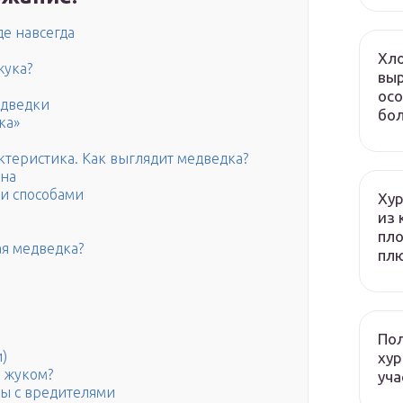
де навсегда
Хло
жука?
выр
й
осо
едведки
бол
ка»
ктеристика. Как выглядит медведка?
она
и способами
Хур
из 
пло
ая медведка?
плю
Пол
)
хур
м жуком?
уча
бы с вредителями