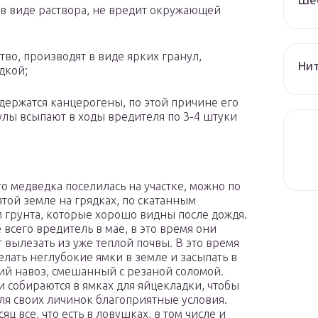
 виде раствора, не вредит окружающей
тво, производят в виде ярких гранул,
Нит
дкой;
держатся канцерогены, по этой причине его
улы всыпают в ходы вредителя по 3-4 штуки
то медведка поселилась на участке, можно по
той земле на грядках, по скатанным
 грунта, которые хорошо видны после дождя.
 всего вредитель в мае, в это время они
 вылезать из уже теплой почвы. В это время
елать неглубокие ямки в земле и засыпать в
ий навоз, смешанный с резаной соломой.
 собираются в ямках для яйцекладки, чтобы
для своих личинок благоприятные условия.
яц все, что есть в ловушках, в том числе и