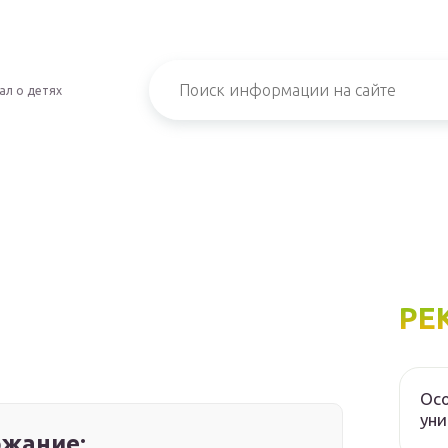
ал о детях
РЕ
Осо
уни
жание: