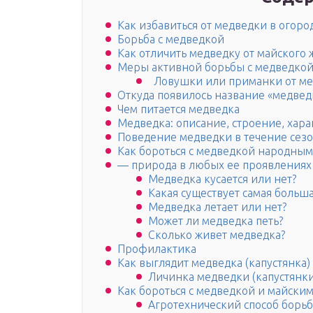
Как избавиться от медведки в огоро
Борьба с медведкой
Как отличить медведку от майского 
Меры активной борьбы с медведко
Ловушки или приманки от м
Откуда появилось название «медвед
Чем питается медведка
Медведка: описание, строение, хара
Поведение медведки в течение сез
Как бороться с медведкой народным
— природа в любых ее проявлениях
Медведка кусается или нет?
Какая существует самая больш
Медведка летает или нет?
Может ли медведка петь?
Сколько живет медведка?
Профилактика
Как выглядит медведка (капустянка)
Личинка медведки (капустянки
Как бороться с медведкой и майски
Агротехнический способ борь