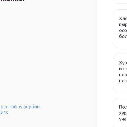
Хло
выр
осо
бол
Хур
из 
пло
плю
Пол
хгранной эуфорбии
виях
хур
уча