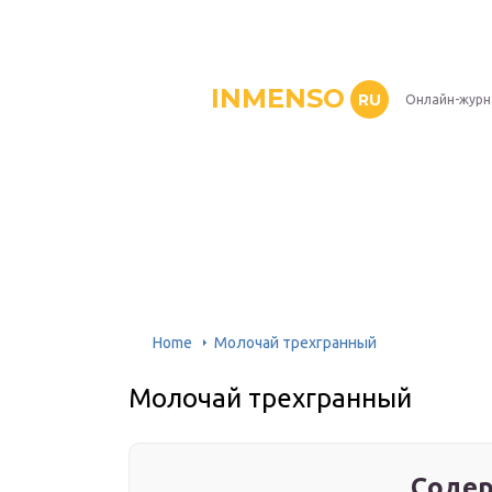
INMENSO
RU
Онлайн-журн
Home
Молочай трехгранный
Молочай трехгранный
Содер