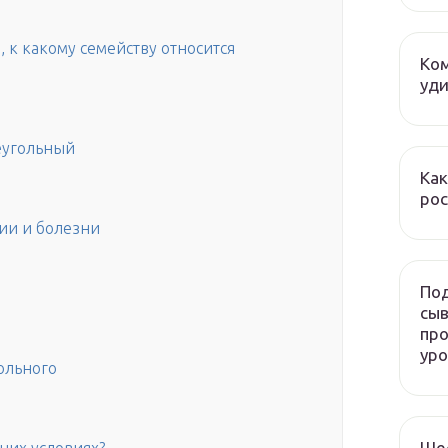
 к какому семейству относится
Ком
уди
еугольный
Как
рос
ии и болезни
Под
сыв
про
ур
ольного
Ше