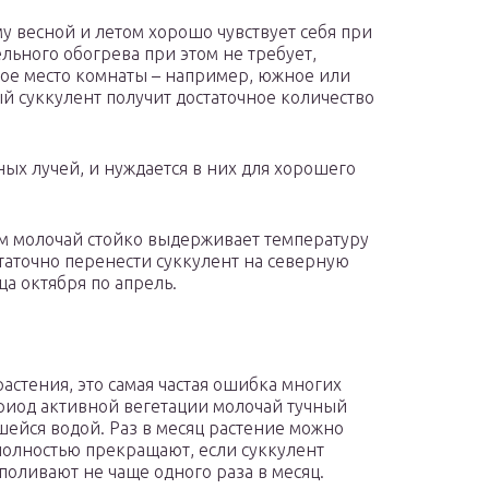
му весной и летом хорошо чувствует себя при
льного обогрева при этом не требует,
лое место комнаты – например, южное или
й суккулент получит достаточное количество
ных лучей, и нуждается в них для хорошего
ом молочай стойко выдерживает температуру
статочно перенести суккулент на северную
ца октября по апрель.
астения, это самая частая ошибка многих
риод активной вегетации молочай тучный
шейся водой. Раз в месяц растение можно
полностью прекращают, если суккулент
поливают не чаще одного раза в месяц.