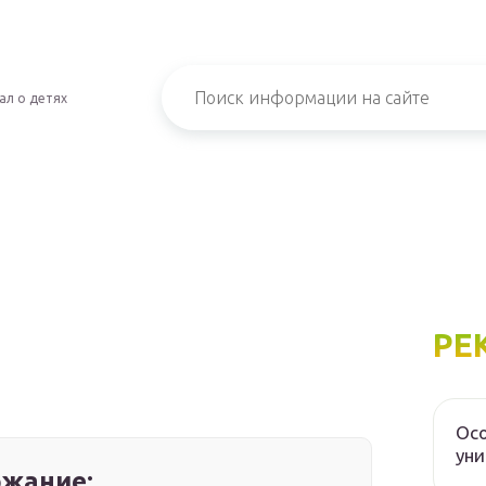
ал о детях
РЕ
Осо
уни
жание: