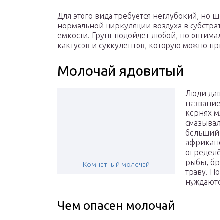
Для этого вида требуется неглубокий, но 
нормальной циркуляции воздуха в субстра
емкости. Грунт подойдет любой, но оптима
кактусов и суккулентов, которую можно п
Молочай ядовитый
Люди дав
название
корнях м
смазывал
больший 
африканс
определё
рыбы, бр
Комнатный молочай
траву. П
нуждаютс
Чем опасен молочай