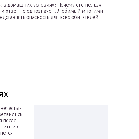
к в домашних условиях? Почему его нельзя
о и ответ не однозначен. Любимый многими
дставлять опасность для всех обитателей
ях
 нечастых
ветвились,
я после
тить из
нется