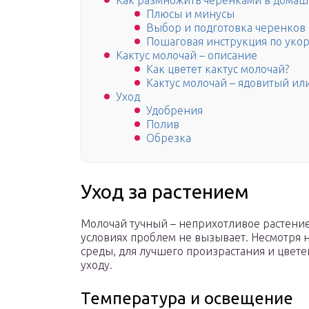
Как размножить черенками в домаш
Плюсы и минусы
Выбор и подготовка черенков
Пошаговая инструкция по ук
Кактус молочай – описание
Как цветет кактус молочай?
Кактус молочай – ядовитый или
Уход
Удобрения
Полив
Обрезка
Уход за растением
Молочай тучный – неприхотливое растени
условиях проблем не вызывает. Несмотря 
среды, для лучшего произрастания и цвет
уходу.
Температура и освещение