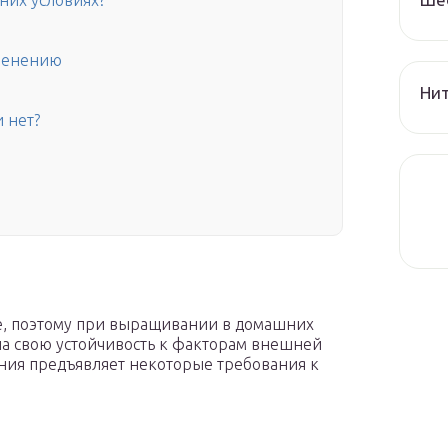
них условиях?
оренению
Нит
 нет?
е, поэтому при выращивании в домашних
на свою устойчивость к факторам внешней
ения предъявляет некоторые требования к