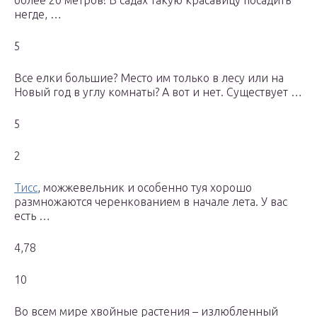
более 20 метров! В садах такую красавицу посадить
негде, …
5
Все елки большие? Место им только в лесу или на
Новый год в углу комнаты? А вот и нет. Существует …
5
2
Тисс
, можжевельник и особенно туя хорошо
размножаются черенкованием в начале лета. У вас
есть …
4,78
10
Во всем мире хвойные растения – излюбленный