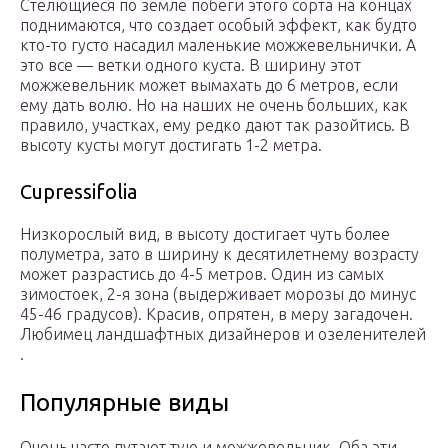
Стелющиеся по земле побеги этого сорта на концах
поднимаются, что создает особый эффект, как будто
кто-то густо насадил маленькие можжевельнички. А
это все — ветки одного куста. В ширину этот
можжевельник может вымахать до 6 метров, если
ему дать волю. Но на наших не очень больших, как
правило, участках, ему редко дают так разойтись. В
высоту кусты могут достигать 1-2 метра.
Cupressifolia
Низкорослый вид, в высоту достигает чуть более
полуметра, зато в ширину к десятилетнему возрасту
может разрастись до 4-5 метров. Один из самых
зимостоек, 2-я зона (выдерживает морозы до минус
45-46 градусов). Красив, опрятен, в меру загадочен.
Любимец ландшафтных дизайнеров и озеленителей
.
Популярные виды
Очень часто путают тую и можжевельник. Оба эти