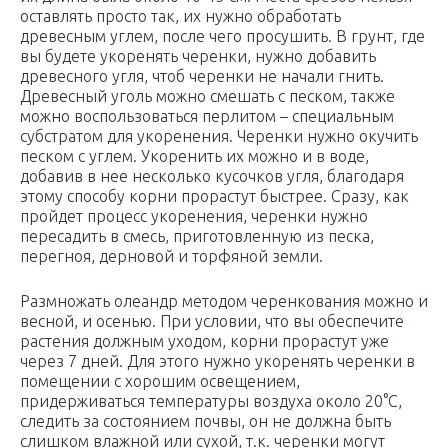
оставлять просто так, их нужно обработать
древесным углем, после чего просушить. В грунт, где
вы будете укоренять черенки, нужно добавить
древесного угля, чтоб черенки не начали гнить.
Древесный уголь можно смешать с песком, также
можно воспользоваться перлитом – специальным
субстратом для укоренения. Черенки нужно окучить
песком с углем. Укоренить их можно и в воде,
добавив в нее несколько кусочков угля, благодаря
этому способу корни прорастут быстрее. Сразу, как
пройдет процесс укоренения, черенки нужно
пересадить в смесь, приготовленную из песка,
перегноя, дерновой и торфяной земли.
Размножать олеандр методом черенкования можно и
весной, и осенью. При условии, что вы обеспечите
растения должным уходом, корни прорастут уже
через 7 дней. Для этого нужно укоренять черенки в
помещении с хорошим освещением,
придерживаться температуры воздуха около 20°С,
следить за состоянием почвы, он не должна быть
слишком влажной или сухой, т.к. черенки могут