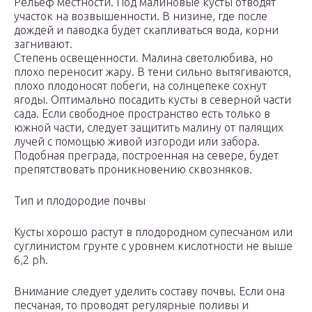
Рельеф местности. Под малиновые кусты отводят
участок на возвышенности. В низине, где после
дождей и паводка будет скапливаться вода, корни
загнивают.
Степень освещенности. Малина светолюбива, но
плохо переносит жару. В тени сильно вытягиваются,
плохо плодоносят побеги, на солнцепеке сохнут
ягоды. Оптимально посадить кусты в северной части
сада. Если свободное пространство есть только в
южной части, следует защитить малину от палящих
лучей с помощью живой изгороди или забора.
Подобная преграда, построенная на севере, будет
препятствовать проникновению сквозняков.
Тип и плодородие почвы
Кусты хорошо растут в плодородном супесчаном или
суглинистом грунте с уровнем кислотности не выше
6,2 ph.
Внимание следует уделить составу почвы. Если она
песчаная, то проводят регулярные поливы и