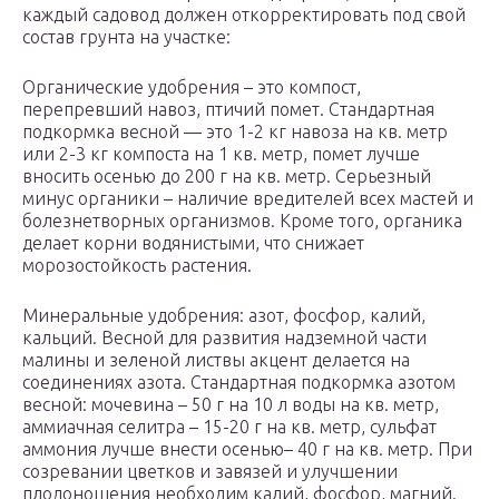
каждый садовод должен откорректировать под свой
состав грунта на участке:
Органические удобрения – это компост,
перепревший навоз, птичий помет. Стандартная
подкормка весной — это 1-2 кг навоза на кв. метр
или 2-3 кг компоста на 1 кв. метр, помет лучше
вносить осенью до 200 г на кв. метр. Серьезный
минус органики – наличие вредителей всех мастей и
болезнетворных организмов. Кроме того, органика
делает корни водянистыми, что снижает
морозостойкость растения.
Минеральные удобрения: азот, фосфор, калий,
кальций. Весной для развития надземной части
малины и зеленой листвы акцент делается на
соединениях азота. Стандартная подкормка азотом
весной: мочевина – 50 г на 10 л воды на кв. метр,
аммиачная селитра – 15-20 г на кв. метр, сульфат
аммония лучше внести осенью– 40 г на кв. метр. При
созревании цветков и завязей и улучшении
плодоношения необходим калий, фосфор, магний.