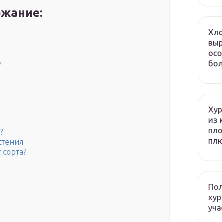
жание:
Хло
выр
осо
ю
бол
Хур
из 
пло
?
плю
стения
 сорта?
Пол
хур
уча