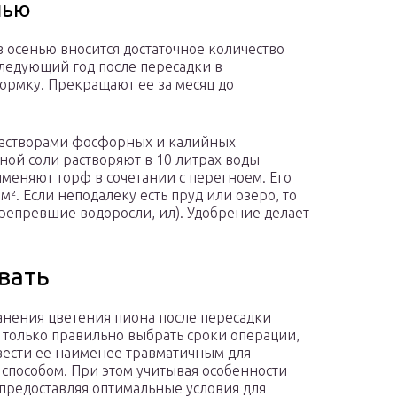
нью
 осенью вносится достаточное количество
следующий год после пересадки в
ормку. Прекращают ее за месяц до
растворами фосфорных и калийных
йной соли растворяют в 10 литрах воды
именяют торф в сочетании с перегноем. Его
м². Если неподалеку есть пруд или озеро, то
репревшие водоросли, ил). Удобрение делает
вать
анения цветения пиона после пересадки
 только правильно выбрать сроки операции,
вести ее наименее травматичным для
 способом. При этом учитывая особенности
 предоставляя оптимальные условия для