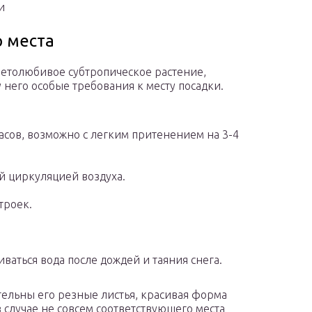
и
 места
ветолюбивое субтропическое растение,
у него особые требования к месту посадки.
сов, возможно с легким притенением на 3-4
й циркуляцией воздуха.
троек.
ваться вода после дождей и таяния снега.
ельны его резные листья, красивая форма
в случае не совсем соответствующего места