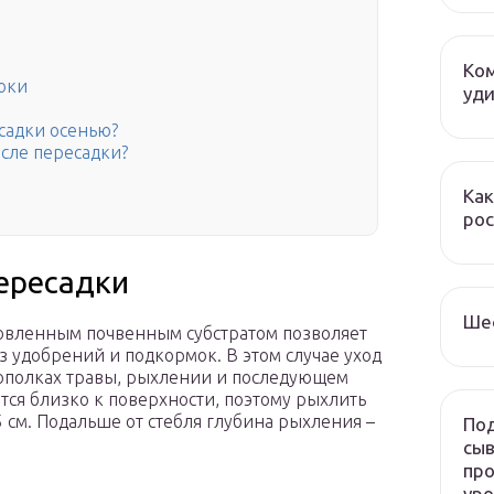
Ком
оки
уди
садки осенью?
сле пересадки?
Как
рос
пересадки
Ше
товленным почвенным субстратом позволяет
з удобрений и подкормок. В этом случае уход
рополках травы, рыхлении и последующем
тся близко к поверхности, поэтому рыхлить
5 см. Подальше от стебля глубина рыхления –
Под
сыв
про
ур