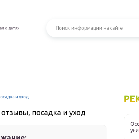
ал о детях
РЕ
посадка и уход
 отзывы, посадка и уход
Осо
уни
жание: