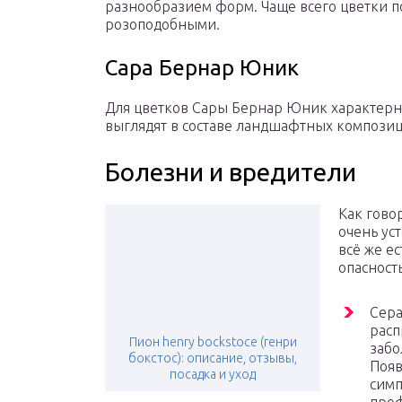
разнообразием форм. Чаще всего цветки 
розоподобными.
Сара Бернар Юник
Для цветков Сары Бернар Юник характерна
выглядят в составе ландшафтных композиц
Болезни и вредители
Как гово
очень ус
всё же е
опасность
Сера
расп
Пион henry bockstoce (генри
забо
бокстос): описание, отзывы,
Появ
посадка и уход
симп