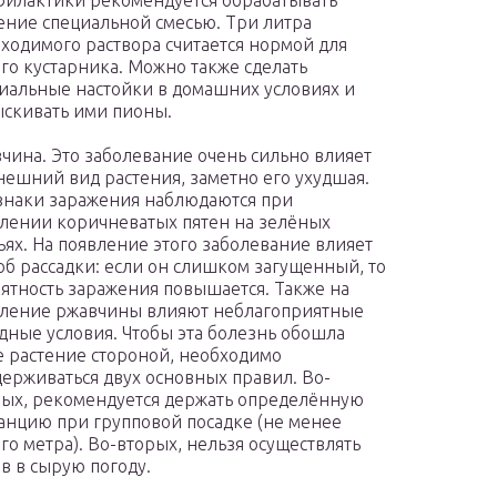
илактики рекомендуется обрабатывать
ение специальной смесью. Три литра
ходимого раствора считается нормой для
го кустарника. Можно также сделать
иальные настойки в домашних условиях и
скивать ими пионы.
чина. Это заболевание очень сильно влияет
нешний вид растения, заметно его ухудшая.
наки заражения наблюдаются при
лении коричневатых пятен на зелёных
ьях. На появление этого заболевание влияет
об рассадки: если он слишком загущенный, то
ятность заражения повышается. Также на
ление ржавчины влияют неблагоприятные
дные условия. Чтобы эта болезнь обошла
 растение стороной, необходимо
ерживаться двух основных правил. Во-
ых, рекомендуется держать определённую
анцию при групповой посадке (не менее
го метра). Во-вторых, нельзя осуществлять
в в сырую погоду.