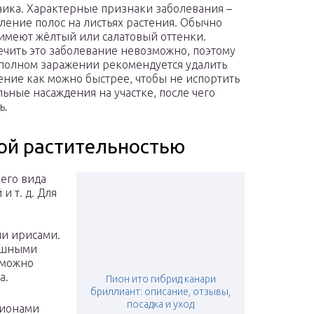
ика. Характерные признаки заболевания –
ление полос на листьях растения. Обычно
имеют жёлтый или салатовый оттенки.
чить это заболевание невозможно, поэтому
полном заражении рекомендуется удалить
ение как можно быстрее, чтобы не испортить
льные насаждения на участке, после чего
ь.
гой растительностью
его вида
и т. д. Для
и ирисами.
пышными
 можно
а.
Пион ито гибрид канари
бриллиант: описание, отзывы,
посадка и уход
пионами