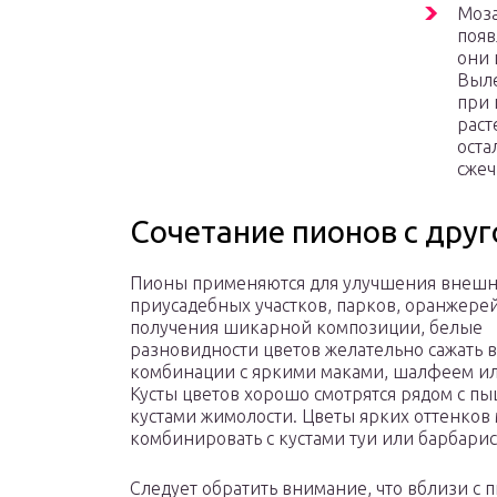
Моза
появ
они 
Выле
при 
раст
оста
сжеч
Сочетание пионов с дру
Пионы применяются для улучшения внешн
приусадебных участков, парков, оранжерей 
получения шикарной композиции, белые
разновидности цветов желательно сажать в
комбинации с яркими маками, шалфеем ил
Кусты цветов хорошо смотрятся рядом с 
кустами жимолости. Цветы ярких оттенков
комбинировать с кустами туи или барбарис
Следует обратить внимание, что вблизи с 