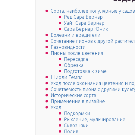
Сорта, наиболее популярные у садо
Ред Сара Бернар
Уайт Сара Бернар
Сара Бернар Юник
Болезни и вредители
Сочетание пионов с другой растите
Разновидности
Пионы после цветения
Пересадка
Обрезка
Подготовка к зиме
Ширли Темпл
Уход после окончания цветения и по
Сочетаемость пиона с другими куль
Исторические сорта
Применение в дизайне
Уход
Подкормки
Рыхление, мульчирование
Сквозняки
Полив