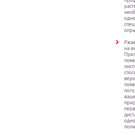
проф
раст
необ
одно
спец
опры
Ржав
на в
Приз
появ
лист
спос
веро
появ
пого
ваше
прид
перв
дист
одно
поли