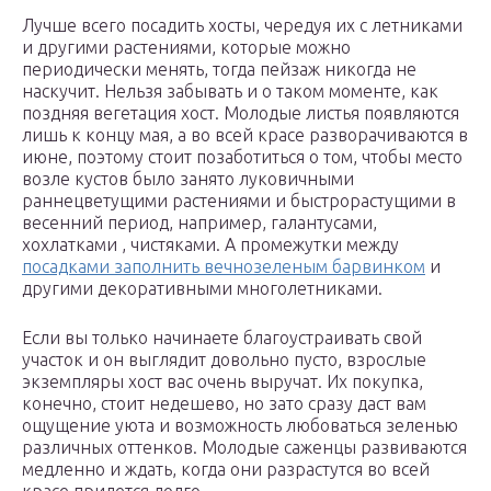
Лучше всего посадить хосты, чередуя их с летниками
и другими растениями, которые можно
периодически менять, тогда пейзаж никогда не
наскучит. Нельзя забывать и о таком моменте, как
поздняя вегетация хост. Молодые листья появляются
лишь к концу мая, а во всей красе разворачиваются в
июне, поэтому стоит позаботиться о том, чтобы место
возле кустов было занято луковичными
раннецветущими растениями и быстрорастущими в
весенний период, например, галантусами,
хохлатками , чистяками. А промежутки между
посадками заполнить вечнозеленым барвинком
и
другими декоративными многолетниками.
Если вы только начинаете благоустраивать свой
участок и он выглядит довольно пусто, взрослые
экземпляры хост вас очень выручат. Их покупка,
конечно, стоит недешево, но зато сразу даст вам
ощущение уюта и возможность любоваться зеленью
различных оттенков. Молодые саженцы развиваются
медленно и ждать, когда они разрастутся во всей