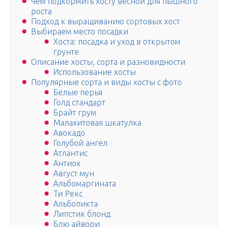
Чем подкормить хосту весной для пышного
роста
Подход к выращиванию сортовых хост
Выбираем место посадки
Хоста: посадка и уход в открытом
грунте
Описание хосты, сорта и разновидности
Использование хосты
Популярные сорта и виды хосты с фото
Белые перья
Голд стандарт
Брайт грум
Малахитовая шкатулка
Авокадо
Голубой ангел
Атлантис
Антиох
Август мун
Альбомаргината
Ти Рекс
Альбопикта
Липстик блонд
Блю айвори