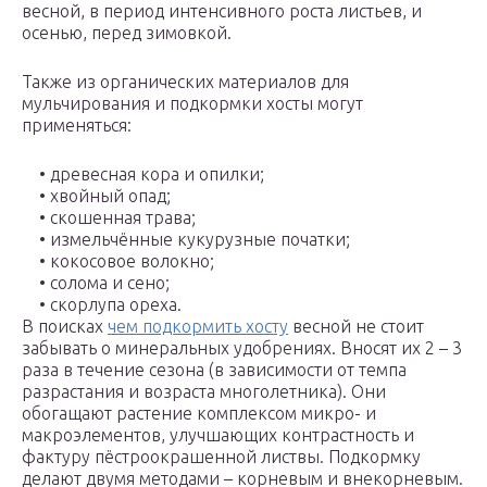
весной, в период интенсивного роста листьев, и
осенью, перед зимовкой.
Также из органических материалов для
мульчирования и подкормки хосты могут
применяться:
• древесная кора и опилки;
• хвойный опад;
• скошенная трава;
• измельчённые кукурузные початки;
• кокосовое волокно;
• солома и сено;
• скорлупа ореха.
В поисках
чем подкормить хосту
весной не стоит
забывать о минеральных удобрениях. Вносят их 2 – 3
раза в течение сезона (в зависимости от темпа
разрастания и возраста многолетника). Они
обогащают растение комплексом микро- и
макроэлементов, улучшающих контрастность и
фактуру пёстроокрашенной листвы. Подкормку
делают двумя методами – корневым и внекорневым.