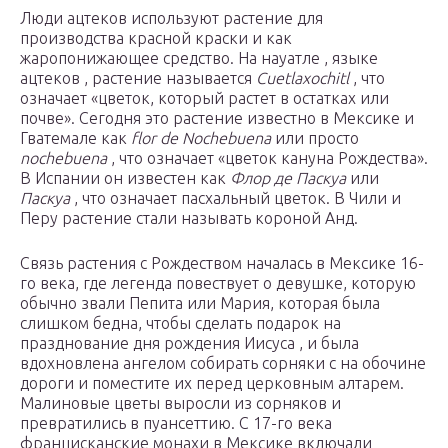
Люди ацтеков используют растение для
производства красной краски и как
жаропонижающее средство. На науатле , языке
ацтеков , растение называется
Cuetlaxochitl
, что
означает «цветок, который растет в остатках или
почве». Сегодня это растение известно в Мексике и
Гватемале как
flor de Nochebuena
или просто
nochebuena
, что означает «цветок кануна Рождества».
В Испании он известен как
Флор де Паскуа
или
Паскуа
, что означает пасхальный цветок. В Чили и
Перу растение стали называть короной Анд.
Связь растения с Рождеством началась в Мексике 16-
го века, где легенда повествует о девушке, которую
обычно звали Пепита или Мария, которая была
слишком бедна, чтобы сделать подарок на
празднование дня рождения Иисуса , и была
вдохновлена ангелом собирать сорняки с на обочине
дороги и поместите их перед церковным алтарем.
Малиновые цветы выросли из сорняков и
превратились в пуансеттию. С 17-го века
францисканские монахи в Мексике включали