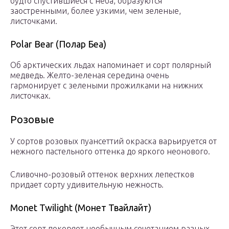
будто спустившиеся с неба, образуются
заостренными, более узкими, чем зеленые,
листочками.
Polar Bear (Полар Беа)
Об арктических льдах напоминает и сорт полярный
медведь. Желто-зеленая середина очень
гармонирует с зелеными прожилками на нижних
листочках.
Розовые
У сортов розовых пуансеттий окраска варьируется от
нежного пастельного оттенка до яркого неонового.
Сливочно-розовый оттенок верхних лепестков
придает сорту удивительную нежность.
Monet Twilight (Монет Твайлайт)
Этот сорт покоряет необычным сочетанием разных