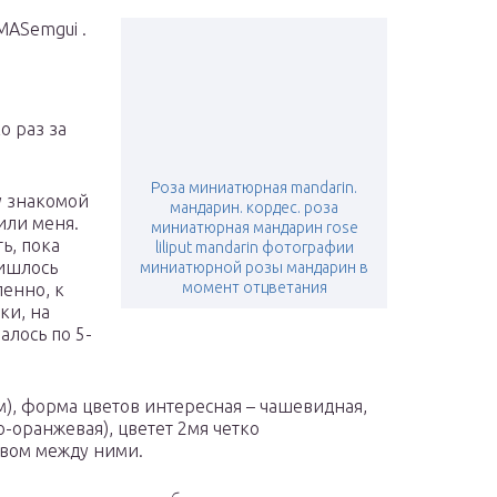
 MASemgui .
о раз за
Роза миниатюрная mandarin.
 у знакомой
мандарин. кордес. роза
или меня.
миниатюрная мандарин rose
ь, пока
liliput mandarin фотографии
ришлось
миниатюрной розы мандарин в
момент отцветания
ленно, к
ки, на
алось по 5-
), форма цветов интересная – чашевидная,
-оранжевая), цветет 2мя четко
вом между ними.