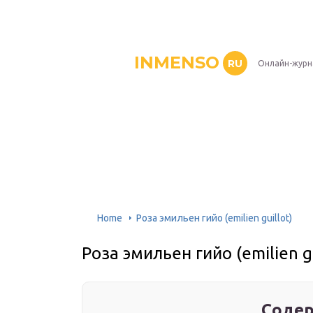
INMENSO
RU
Онлайн-журн
Home
Роза эмильен гийо (emilien guillot)
Роза эмильен гийо (emilien gu
Содер