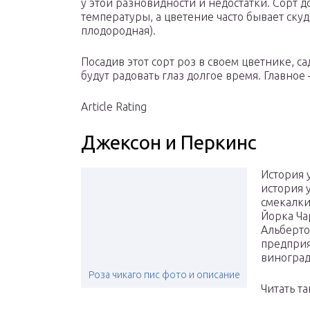
у этой разновидности и недостатки. Сорт 
температуры, а цветение часто бывает ску
плодородная).
Посадив этот сорт роз в своем цветнике, 
будут радовать глаз долгое время. Главно
Article Rating
Джексон и Перкинс
История у
история 
смекалки
Йорка Ча
Альберт
предприя
виноград
Роза чикаго пис фото и описание
Читать т