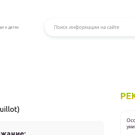
ал о детях
РЕ
illot)
Осо
уни
жание: