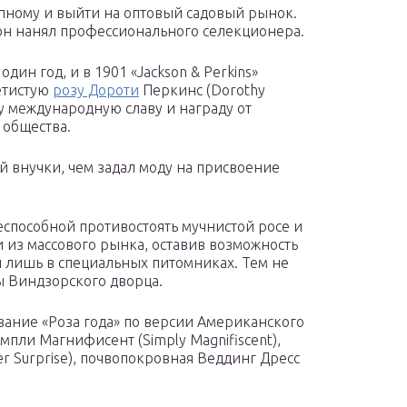
упному и выйти на оптовый садовый рынок.
у он нанял профессионального селекционера.
дин год, и в 1901 «Jackson & Perkins»
етистую
розу Дороти
Перкинс (Dorothy
ку международную славу и награду от
 общества.
ей внучки, чем задал моду на присвоение
еспособной противостоять мучнистой росе и
 из массового рынка, оставив возможность
 лишь в специальных питомниках. Тем не
ы Виндзорского дворца.
ание «Роза года» по версии Американского
пли Магнифисент (Simply Magnifiscent),
 Surprise), почвопокровная Веддинг Дресс