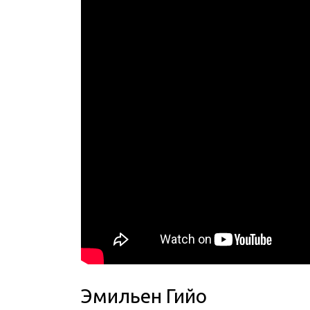
Эмильен Гийо