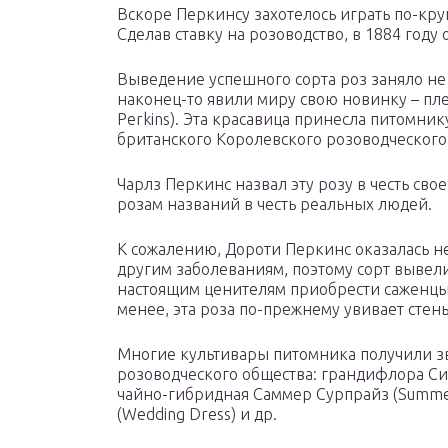
Вскоре Перкинсу захотелось играть по-кр
Сделав ставку на розоводство, в 1884 год
Выведение успешного сорта роз заняло не о
наконец-то явили миру свою новинку – пл
Perkins). Эта красавица принесла питомни
британского Королевского розоводческого
Чарлз Перкинс назвал эту розу в честь сво
розам названий в честь реальных людей.
К сожалению, Дороти Перкинс оказалась н
другим заболеваниям, поэтому сорт вывели
настоящим ценителям приобрести саженцы
менее, эта роза по-прежнему увивает стен
Многие культивары питомника получили зв
розоводческого общества: грандифлора Сим
чайно-гибридная Саммер Сурпрайз (Summer
(Wedding Dress) и др.