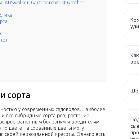
, AUSwalker, Gartenarchitekt G?nther
стика
Ком
рта
уди
я
етет
Как
рос
Ше
и сорта
ностью у современных садоводов. Наиболее
к и все гибридные сорта роз, растение
Под
аспространенным болезням и вредителям
сыв
лго цветет, а сорванные цветы могут
про
яя своей первозданной красоты. Однако есть
ур