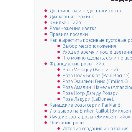
Достоинства и недостатки сорта
Джексон и Перкинс
Эмильен Гийо
Размножение цветка
Правила посадки
Как вырастить красивые кустовые р
Выбор местоположения
Уход во время и после цветени
Что можно сделать, если не цв
Французские розы Гийо.
Роза Versigny (Версигни).
Роза Поль Бокюз (Paul Bocuse).
Роза Эмильен Гийо (Emilien Guill
Роза Амадин Шанель (Amandine
Роза Нотр Дам ду Розари.
Роза Ладури (LaDunee).
Канадские розы серии Parkland
7 отзывов на Emilien Guillot (Эмилье
Лучшие сорта розы «Эмильен Гийо»
Описание розы
История создания и названия