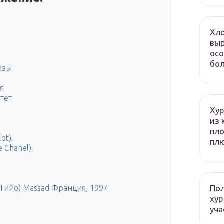
Хло
выр
осо
бол
озы
я
етет
Хур
из 
пло
ot).
плю
 Chanel).
Пол
н Гийо) Massad Франция, 1997
хур
уча