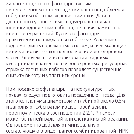
Характерно, что стефанандры густым
переплетением ветвей задерживают снег, облегчая
себе, таким образом, условия зимовки. Даже в
достаточно суровые зимы подмерзают только
кончики однолетних побегов, не влияя заметно на
внешность растений. Кусты стефанандры
практически не нуждаются в обрезке. Удалению
подлежат лишь поломанные снегом, или усыхающие
веточки, их вырезают полностью, или до здоровой
части. Впрочем, при использовании видовых
кустарников в качестве почвопокровных, регулярная
стрижка торчащих побегов позволяет существенно
снизить высоту и уплотнить кроны.
При посадке стефанандры на неокультуренных
почвах, следует подготовить посадочные гнезда. Для
этого копают ямы диаметром и глубиной около 0,5м
и заполняют субстратом из дерновой земли,
перегноя и песка в соотношении 2:2:1. Ph смеси
может быть нейтральной или слегка кислой реакции.
Одновременно добавляют минеральную
составляющую в виде гранул комбинированной (NPK