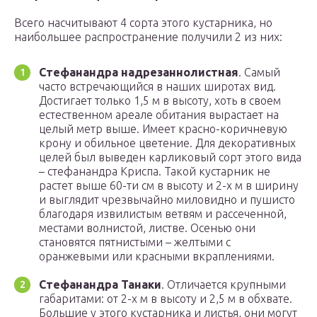
Всего насчитывают 4 сорта этого кустарника, но
наибольшее распространение получили 2 из них:
Стефанандра надрезаннолистная
. Самый
часто встречающийся в наших широтах вид.
Достигает только 1,5 м в высоту, хоть в своем
естественном ареале обитания вырастает на
целый метр выше. Имеет красно-коричневую
крону и обильное цветение. Для декоративных
целей был выведен карликовый сорт этого вида
– стефанандра Криспа. Такой кустарник не
растет выше 60-ти см в высоту и 2-х м в ширину
и выглядит чрезвычайно миловидно и пушисто
благодаря извилистым ветвям и рассеченной,
местами волнистой, листве. Осенью они
становятся пятнистыми – желтыми с
оранжевыми или красными вкраплениями.
Стефанандра Танаки
. Отличается крупными
габаритами: от 2-х м в высоту и 2,5 м в обхвате.
Большие у этого кустарника и листья, они могут