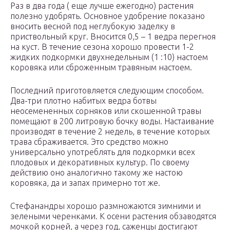
Раз в два года ( еще лучше ежегодно) растения
полезно удобрять. Основное удобрение показано
вносить весной под неглубокую заделку в
приствольный круг. Вносится 0,5 – 1 ведра перегноя
на куст. В течение сезона хорошо провести 1-2
жидких подкормки двухнедельным (1 :10) настоем
коровяка или сброженным травяным настоем.
Последний приготовляется следующим способом.
Два-три плотно набитых ведра ботвы
неосемененных сорняков или скошенной травы
помещают в 200 литровую бочку воды. Настаивание
производят в течение 2 недель, в течение которых
трава сбраживается. Это средство можно
универсально употреблять для подкормки всех
плодовых и декоративных культур. По своему
действию оно аналогично такому же настою
коровяка, да и запах примерно тот же.
Стефанандры хорошо размножаются зимними и
зелеными черенками. К осени растения обзаводятся
мочкой корней, а через год, саженцы достигают