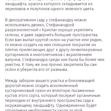
ландшафта, красота которого складывается из
переливов и полутонов одного зеленого цвета.
В декоративном саду у стефанандру можно
использовать двояко. Стефанандрой
разрезнолистной « Криспа» хорошо укреплять
склоны, и даже задернять большие пространства.
Если вам выпал крутой склон на участке или рядом,
то можно создать на нем сплошное покрытие из
плотно прилегающих друг к другу почвопокровных
кустарников и многолетников с вкраплением
валунов. Стефанандра среди них была бы более чем
уместна. К тому же она прочно закрепила бы сам
склон и уберегла его от размыва.
Между забором вашего участка и близлежащей
дорогой можно создать всхолмленный
кустарниковый газон из вплотную посаженных
кустов этого сорта, который послужит органичным
переходом от внутреннего пространства сада к
окружающему ландшафту. Одновременно будет
упразднена необходимость ухода за этой