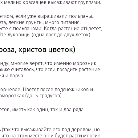
их мелких красавцев высаживают группами.
цветком, если уже выращивали тюльпаны.
а, легкие грунты, много питания.
сте с тюльпанами. Когда растение отцветет,
те луковицы (одна дает до двух деток).
оза, христов цветок)
нду: многие верят, что именно морозник
акже считалось, что если посадить растение
я и порча.
корневое. Цветет после подснежников и
морозках (до -5 градусов).
ов, иметь как один, так и два ряда
 (так что высаживайте его под деревом, но
что на этом месте он и будет расти многие