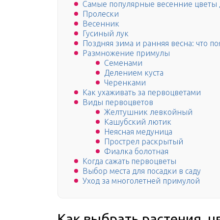
Самые популярные весенние цветы д
Пролески
Весенник
Гусиный лук
Поздняя зима и ранняя весна: что п
Размножение примулы
Семенами
Делением куста
Черенками
Как ухаживать за первоцветами
Виды первоцветов
Желтушник левкойный
Кашубский лютик
Неясная медуница
Прострел раскрытый
Фиалка болотная
Когда сажать первоцветы
Выбор места для посадки в саду
Уход за многолетней примулой
Как выбрать растения, ц