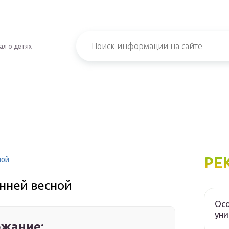
ал о детях
РЕ
ной
нней весной
Осо
уни
жание: