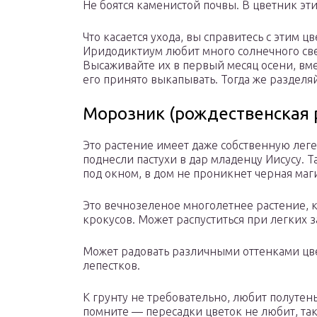
Не боятся каменистой почвы. В цветник эт
Что касается ухода, вы справитесь с этим 
Иридодиктиум любит много солнечного свет
Высаживайте их в первый месяц осени, вме
его принято выкапывать. Тогда же разделяй
Морозник (рождественская р
Это растение имеет даже собственную леге
поднесли пастухи в дар младенцу Иисусу. Т
под окном, в дом не проникнет черная маги
Это вечнозеленое многолетнее растение, 
крокусов. Может распуститься при легких за
Может радовать различными оттенками цвет
лепестков.
К грунту не требовательно, любит полутень
помните — пересадки цветок не любит, так 