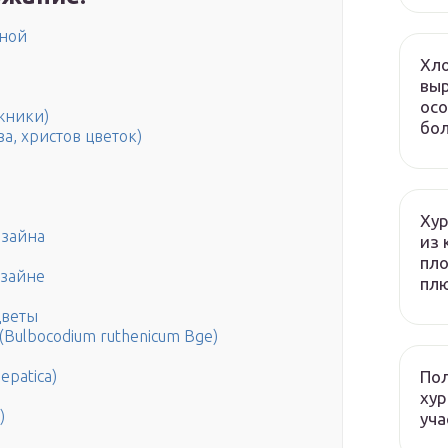
сной
Хло
выр
осо
жники)
бол
а, христов цветок)
Хур
зайна
из 
пло
изайне
плю
цветы
Bulbocodium ruthenicum Bge)
Пол
epatica)
хур
)
уча