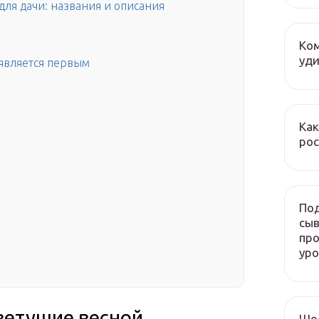
ля дачи: названия и описания
Ком
уди
оявляется первым
Как
рос
Под
сыв
про
ур
ветущие весной
Ше