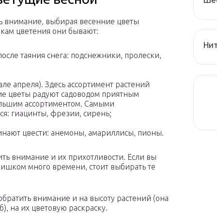
ть внимание, выбирая весенние цветы
рокам цветения они бывают:
Нит
осле таяния снега: подснежники, пролески,
ле апреля). Здесь ассортимент растений
ие цветы радуют садоводом приятным
ольшим ассортиментом. Самыми
я: гиацинты, фрезии, сирень;
нают цвести: анемоны, амариллисы, пионы.
ить внимание и их прихотливости. Если вы
слишком много времени, стоит выбирать те
братить внимание и на высоту растений (она
, на их цветовую раскраску.