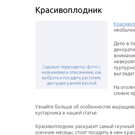
Красивоплодник
Красиво
необычно
Дело в то
декорати
внимание
невероят
Садовые первоцветы: фото с
пурпурно
названиями и описаниями, как
выглядят
выбрать и посадить растения,
цветущие ранней весной
На оголе
словно я
Узнайте больше об особенностях выращива
кустарника в нашей статье.
Красивоплодник раскрасит самый скучный с
осенние месяцы, стоит посадить в нем кра