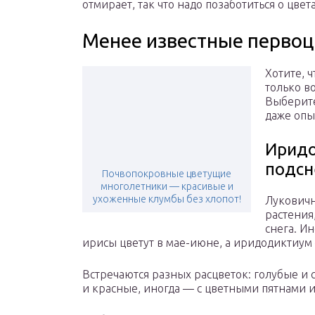
отмирает, так что надо позаботиться о цвет
Менее известные перво
Хотите, 
только в
Выберите
даже оп
Иридо
подсн
Почвопокровные цветущие
многолетники — красивые и
ухоженные клумбы без хлопот!
Луковичн
растения
снега. И
ирисы цветут в мае-июне, а иридодиктиум 
Встречаются разных расцветок: голубые и
и красные, иногда — с цветными пятнами и