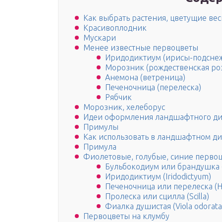
Как выбрать растения, цветущие ве
Красивоплодник
Мускари
Менее известные первоцветы
Иридодиктиум (ирисы-подсне
Морозник (рождественская роз
Анемона (ветреница)
Печеночница (перелеска)
Рябчик
Морозник, хелеборус
Идеи оформления ландшафтного ди
Примулы
Как использовать в ландшафтном д
Примула
Фиолетовые, голубые, синие перво
Бульбокодиум или брандушка (
Иридодиктиум (Iridodictyum)
Печеночница или перелеска (H
Пролеска или сцилла (Scilla)
Фиалка душистая (Viola odorata
Первоцветы на клумбу