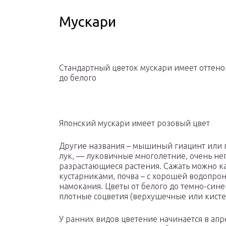
Мускари
Стандартный цветок мускари имеет оттено
до белого
Японский мускари имеет розовый цвет
Другие названия – мышиный гиацинт или
лук, — луковичные многолетние, очень не
разрастающиеся растения. Сажать можно как
кустарниками, почва – с хорошей водопро
намокания. Цветы от белого до темно-синег
плотные соцветия (верхушечные или кисте
У ранних видов цветение начинается в апре