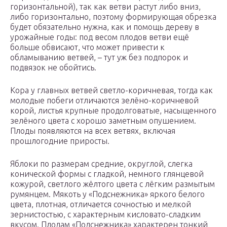
горизонтальной), так как ветви растут либо вниз,
либо горизонтально, поэтому формирующая обрезка
будет обязательно нужна, как и помощь дереву в
урожайные годы: под весом плодов ветви ещё
больше обвисают, что может привести к
обламыванию ветвей, – тут уж без подпорок и
подвязок не обойтись.
Кора у главных ветвей светло-коричневая, тогда как
молодые побеги отличаются зелёно-коричневой
корой, листья крупные продолговатые, насыщенного
зелёного цвета с хорошо заметным опушением.
Плоды появляются на всех ветвях, включая
прошлогодние приросты.
Яблоки по размерам средние, округлой, слегка
конической формы с гладкой, немного глянцевой
кожурой, светлого жёлтого цвета с лёгким размытым
румянцем. Мякоть у «Подснежника» яркого белого
цвета, плотная, отличается сочностью и мелкой
зернистостью, с характерным кисловато-сладким
вкусом. Плодам «Подснежника» характерен тонкий