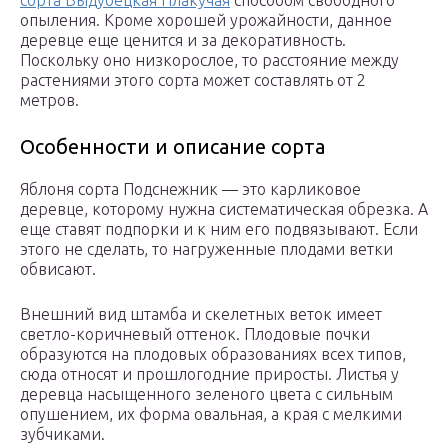
сорта Выдубецкая Плакучая
способом свободного
опыления. Кроме хорошей урожайности, данное
деревце еще ценится и за декоративность.
Поскольку оно низкорослое, то расстояние между
растениями этого сорта может составлять от 2
метров.
Особенности и описание сорта
Яблоня сорта Подснежник — это карликовое
деревце, которому нужна систематическая обрезка. А
еще ставят подпорки и к ним его подвязывают. Если
этого не сделать, то нагруженные плодами ветки
обвисают.
Внешний вид штамба и скелетных веток имеет
светло-коричневый оттенок. Плодовые почки
образуются на плодовых образованиях всех типов,
сюда относят и прошлогодние приросты. Листья у
деревца насыщенного зеленого цвета с сильным
опушением, их форма овальная, а края с мелкими
зубчиками.