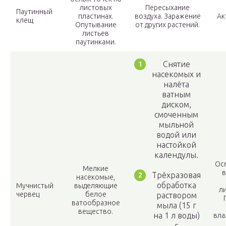
листовых
Пересыхание
Паутинный
пластинах.
воздуха. Заражение
Ак
клещ
Опутывание
от других растений.
листьев
паутинками.
Снятие
насекомых и
налёта
ватным
диском,
смоченным
мыльной
водой или
настойкой
календулы.
Ос
Мелкие
в
Трёхразовая
насекомые,
обработка
Мучнистый
выделяющие
ли
червец
белое
раствором
ватообразное
мыла (15 г
вещество.
на 1 л воды)
вла
с