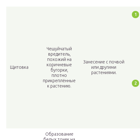
Чешуйчатый
вредитель,
похожий на
Занесение с почвой
коричневые
Щитовка
или другими
бугорки,
растениями.
плотно
прикреплённые
к растению.
Образование
белых точек на