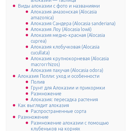
алоказии — таблица
Виды алоказии с фото и названиями
Алоказия амазонская (Alocasia
amazonica)
Алоказия Сандера (Alocasia sanderiana)
Алоказия Лоу (Alocasia lowii)
Алоказия медно-красная (Alocasia
cuprea)
Алоказия клобучковая (Alocasia
cucullata)
Алоказия крупнокорневая (Alocasia
macrorrhizos)
Алоказия пахучая (Alocasia odora)
Алоказия Полли: уход и особенности
Полив
Грунт для Алоказии и прикормки
Размножение
Алоказия: пересадка растения
Как выглядит алоказия
Распространенные сорта
Размножение
Размножение алоказии с помощью
клубеньков на корнях