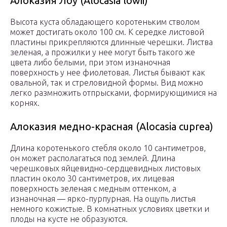
Алоказия Лоу (Alocasia lowii)
Высота куста обладающего коротеньким стволом
может достигать около 100 см. К середке листовой
пластины прикрепляются длинные черешки. Листва
зеленая, а прожилки у нее могут быть такого же
цвета либо белыми, при этом изнаночная
поверхность у нее фиолетовая. Листья бывают как
овальной, так и стреловидной формы. Вид можно
легко размножить отпрысками, формирующимися на
корнях.
Алоказия медно-красная (Alocasia cuprea)
Длина коротенького стебля около 10 сантиметров,
он может располагаться под землей. Длина
черешковых яйцевидно-сердцевидных листовых
пластин около 30 сантиметров, их лицевая
поверхность зеленая с медным оттенком, а
изнаночная ― ярко-пурпурная. На ощупь листья
немного кожистые. В комнатных условиях цветки и
плоды на кусте не образуются.