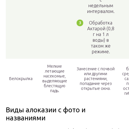
недельным
интервалом.
Обработка
Актарой (0,8
г на 1 л
воды) в
таком же
режиме.
Мелкие
Занесение с почвой
б
летающие
или другими
сре
насекомые,
Белокрылка
растениями,
са
выделяющие
попадание через
п
блестящую
открытые окна.
ос
падь.
ги
Виды алоказии с фото и
названиями