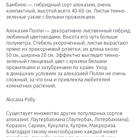
Бамбино — гибридный сорт алоказии, очень
компактный, высотой всего 40-60 см. Листья темно-
зеленые узкие с белыми прожилками.
Алоказия Полли — декоративно-лиственный гибрид,
любимый цветоводами. Высота его чуть больше
полуметра. Стебель укороченный, листья вырастают
прямо из прикорневой розетки, их длина около
50 см, ширина 20 см. Эффектно выглядит темно-
зеленый глянцевый цвет с яркими белыми
прожилками и зазубринами по краям. Уход
в домашних условиях за алоказией Полли не очень
сложный, за что она и привлекла любителей
комнатных растений.
Alocasia Polly
Существует множество других популярных сортов
алоказии: Лаутербахиана (Лаутербах, Лотербахиана),
Коразон, Сариан, Кукулата, Купрея, Макрориза.
Благодаря такому многообразию каждый может