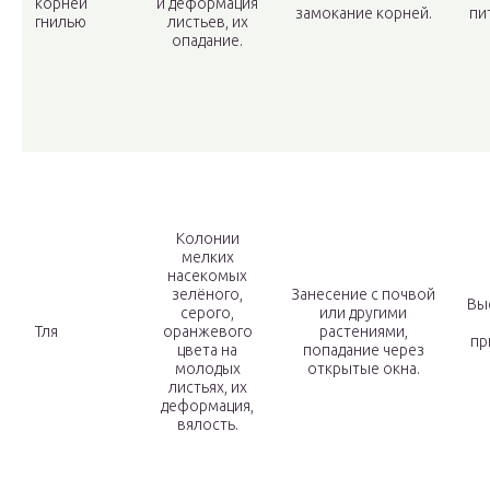
корней
и деформация
замокание корней.
пи
гнилью
листьев, их
опадание.
Колонии
мелких
насекомых
зелёного,
Занесение с почвой
Вы
серого,
или другими
Тля
оранжевого
растениями,
пр
цвета на
попадание через
молодых
открытые окна.
листьях, их
деформация,
вялость.