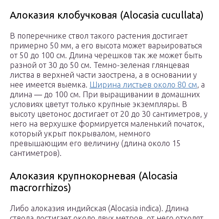
Алоказия клобучковая (Alocasia cucullata)
В поперечнике ствол такого растения достигает
примерно 50 мм, а его высота может варьироваться
от 50 до 100 см. Длина черешков так же может быть
разной от 30 до 50 см. Темно-зеленая глянцевая
листва в верхней части заострена, а в основании у
нее имеется выемка.
Ширина листьев около 80 см
, а
длина ― до 100 см. При выращивании в домашних
условиях цветут только крупные экземпляры. В
высоту цветонос достигает от 20 до 30 сантиметров, у
него на верхушке формируется маленький початок,
который укрыт покрывалом, немного
превышающим его величину (длина около 15
сантиметров).
Алоказия крупнокорневая (Alocasia
macrorrhizos)
Либо алоказия индийская (Alocasia indica). Длина
ствола достигает около двух метров, от него отходят