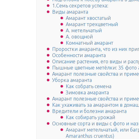
1.Семь секретов успеха:
Виды амаранта
Амарант хвостатый
Амарант трехцветный
А. метельчатый
А. овощной
Комнатный амарант
Проростки амаранта, что из них при
Особенности амаранта
Описание растения, его виды и рас
Пышные цветные метёлки: 35 фото 
Амарант полезные свойства и прим
Уборка амаранта
Как собрать семена
Зимовка амаранта
Амарант полезные свойства и прим
Как ухаживать за амарантом в дома
Вредители и болезни амаранта
Как собирать урожай
Основные сорта и виды с фото и на
Амарант метельчатый, или багр
Amaranthus cruentus)