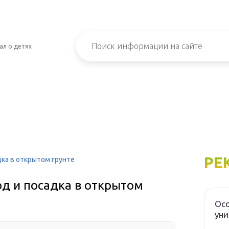
ал о детях
РЕ
дка в открытом грунте
од и посадка в открытом
Осо
уни