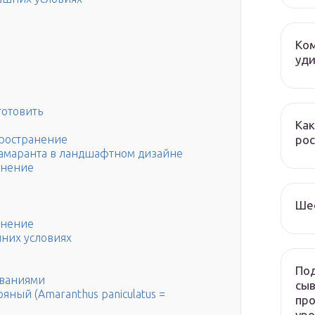
Ком
уди
готовить
Как
рос
пространение
амаранта в ландшафтном дизайне
енение
Ше
енение
шних условиях
Под
званиями
сыв
яный (Amaranthus paniculatus =
про
ур