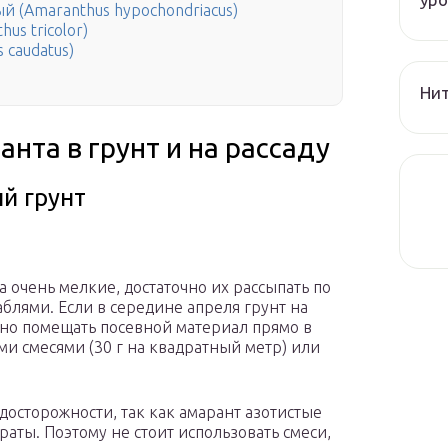
й (Amaranthus hypochondriacus)
us tricolor)
 caudatus)
Нит
нта в грунт и на рассаду
ый грунт
а очень мелкие, достаточно их рассыпать по
аблями. Если в середине апреля грунт на
жно помещать посевной материал прямо в
и смесями (30 г на квадратный метр) или
осторожности, так как амарант азотистые
аты. Поэтому не стоит использовать смеси,