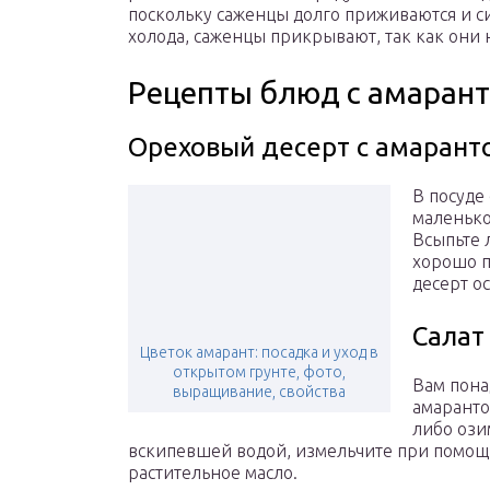
поскольку саженцы долго приживаются и сид
холода, саженцы прикрывают, так как они 
Рецепты блюд с амаран
Ореховый десерт с амарант
В посуде
маленько
Всыпьте 
хорошо п
десерт ос
Салат
Цветок амарант: посадка и уход в
открытом грунте, фото,
Вам пона
выращивание, свойства
амаранто
либо ози
вскипевшей водой, измельчите при помощи
растительное масло.