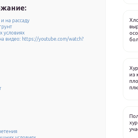
жание:
Хло
 и на рассаду
выр
грунт
осо
х условиях
а видео: https://youtube.com/watch?
бол
Хур
из 
пло
плю
т
Пол
хур
уча
ветения
машних условиях