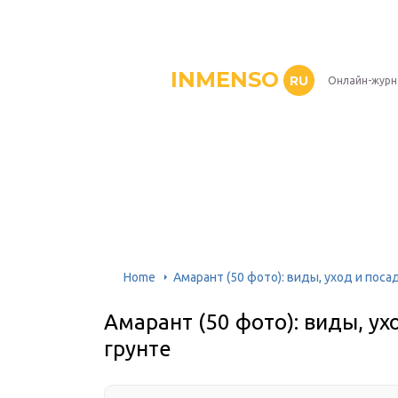
INMENSO
RU
Онлайн-журн
Home
Амарант (50 фото): виды, уход и поса
Амарант (50 фото): виды, ух
грунте