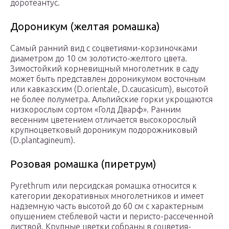
доротеантус.
Дороникум (желтая ромашка)
Самый ранний вид с соцветиями-корзиночками
диаметром до 10 см золотисто-желтого цвета.
Зимостойкий корневищный многолетник в саду
может быть представлен дороникумом восточным
или кавказским (D.orientale, D.caucasicum), высотой
не более полуметра. Альпийские горки укрощаются
низкорослым сортом «Голд Дварф». Ранним
весенним цветением отличается высокорослый
крупноцветковый дороникум подорожниковый
(D.plantagineum).
Розовая ромашка (пиретрум)
Рyrеthrum или персидская ромашка относится к
категории декоративных многолетников и имеет
надземную часть высотой до 60 см с характерным
опушением стеблевой части и перисто-рассеченной
листвой. Крупные цветки собраны в соцветия-