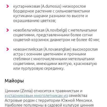
кустарниковая (A.dumosus) низкорослое
бордюрное растение с сильноветвистыми
кустиками-шарами разными по высоте и
окрашиванию цветков;
новобельгийская (A.novibelgii) с метельчатыми
соцветиями, представленными более сотни
соцветий-корзинок диаметром не более 40 мм;
новоанглийская (A.novaeangliae) высокорослая
астра с осенним цветением и прочными
стеблями с многочисленными метельчатыми
соцветиями, имеющими желтую, красноватую
или пурпуровую серединку.
Майоры
Циннии (Zinniа) относится к травянистым и
кустарниковым многолетникам из
семейства
Астровые родом с территории Южной Мексики.
Наиболее популярны в садовой культуре цинния