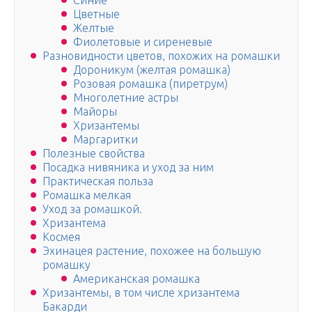
Синие
Цветные
Желтые
Фиолетовые и сиреневые
Разновидности цветов, похожих на poмaшки
Дороникум (желтая ромашка)
Розовая ромашка (пиретрум)
Многолетние астры
Майоры
Хризантемы
Маргаритки
Полезные свойства
Посадка нивяника и уход за ним
Практическая польза
Ромашка мелкая
Уход за ромашкой.
Хризантема
Космея
Эхинацея растение, похожее на большую
ромашку
Американская ромашка
Хризантемы, в том числе хризантема
Бакарди