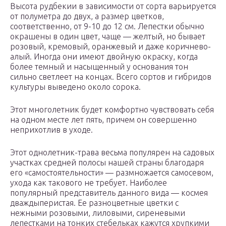
Высота рудбекии в зависимости от сорта варьируется
от полуметра до двух, а размер цветков,
соответственно, от 9-10 до 12 см. Лепестки обычно
окрашены в один цвет, чаще — желтый, но бывает
розовый, кремовый, оранжевый и даже коричнево-
алый. Иногда они имеют двойную окраску, когда
более темный и насыщенный у основания тон
сильно светлеет на концах. Всего сортов и гибридов
культуры выведено около сорока.
Этот многолетник будет комфортно чувствовать себя
на одном месте лет пять, причем он совершенно
неприхотлив в уходе.
Этот однолетник-трава весьма популярен на садовых
участках средней полосы нашей страны благодаря
его «самостоятельности» — размножается самосевом,
ухода как такового не требует. Наиболее
популярный представитель данного вида — космея
дваждыперистая. Ее разноцветные цветки с
нежными розовыми, лиловыми, сиреневыми
лепестками на тонких стебельках кажутся хрупкими