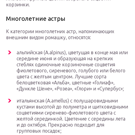
корзинки.
Многолетние астры
К категории многолетних астр, напоминающих
внешним видом poмaшку, относятся:
альпийская (A.alpinus), цветущая в конце мая или
середине июня и образующая на крепких
стеблях одиночные корзиночные соцветия
фиолетового, сиреневого, голубого или белого
цвета с желтым центром. Лучшие сорта
белоцветковая «Альба», цветные «Голиаф»,
«Дункле Шене», «Розеа», «Глори» и «Супербус»;
итальянская (A.amellus) с полушаровидными
кустами высотой до полуметра и щитковидными
соцветиями сиренево-фиолетового цвета с
желтой серединкой. Цветение с середины лета
и до октября. Прекрасно подходит для
групповых посадок;