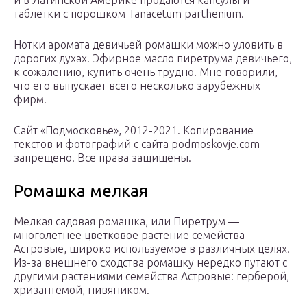
и в Латинской Америке продаются капсулы и
таблетки с порошком Tanacetum parthenium.
Нотки аромата девичьей ромашки можно уловить в
дорогих духах. Эфирное масло пиретрума девичьего,
к сожалению, купить очень трудно. Мне говорили,
что его выпускает всего несколько зарубежных
фирм.
Сайт «Подмосковье», 2012-2021. Копирование
текстов и фотографий с сайта pоdmoskоvje.cоm
запрещено. Все права защищены.
Ромашка мелкая
Мелкая садовая ромашка, или Пиретрум —
многолетнее цветковое растение семейства
Астровые, широко используемое в различных целях.
Из-за внешнего сходства ромашку нередко путают с
другими растениями семейства Астровые: герберой,
хризантемой, нивяником.