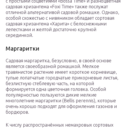
с простыми соцветиями «Bossa Time» и разноцветная
садовая хризантема «Foxi Time» также послужат
отличной альтернативой садовой ромашке. Однако,
особой схожестью с нивяником обладает сортовая
садовая хризантема «Харита» с белоснежными
лепестками и желтой достаточно крупной
серединкой.
Маргаритки
Садовая маргаритка, безусловно, в своей основе
является своеобразной ромашкой. Мелкое
травянистое растение имеет короткое корневище,
тупые лопатчатые городчатые прикорневые листья,
безлистную стеблевую часть, на которой
формируется одна цветочная головка. Особой
популярностью пользуются дикие мелкие
многолетние маргаритки (Веllis реrеnnis), которые
очень хорошо подходят для оформления газонов и
бордюров.
К числу распространённых немахровых сортовых