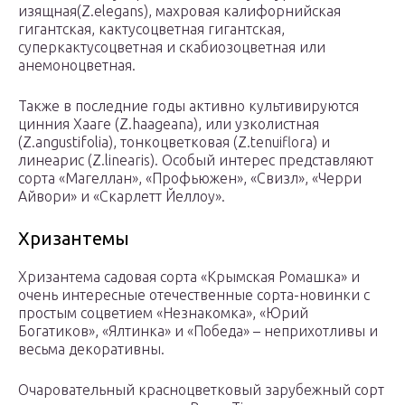
изящная(Z.elegans), махровая калифорнийская
гигантская, кактусоцветная гигантская,
суперкактусоцветная и скабиозоцветная или
анемоноцветная.
Также в последние годы активно культивируются
цинния Хааге (Z.haageana), или узколистная
(Z.angustifolia), тонкоцветковая (Z.tenuiflora) и
линеарис (Z.linearis). Особый интерес представляют
сорта «Магеллан», «Профьюжен», «Свизл», «Черри
Айвори» и «Скарлетт Йеллоу».
Хризантемы
Хризантема садовая сорта «Крымская Ромашка» и
очень интересные отечественные сорта-новинки с
простым соцветием «Незнакомка», «Юрий
Богатиков», «Ялтинка» и «Победа» – неприхотливы и
весьма декоративны.
Очаровательный красноцветковый зарубежный сорт