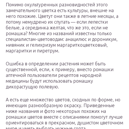
Помимо окультуренных разновидностей этого
замечательного цветка есть культуры, внешне на
него похожие. Цветут они также в летние месяцы, а
потому немудрено их спутать — если лепестки
белые, а серединка желтая, что же это, если не
ромашка? Многие из названий известны только
специалистам-цветоводам: анацилюс и дороникум,
нивяник и гелихризум маргариткоцветковый,
маргаритки и пиретрум.
Ошибка в определении растения может быть
существенной, если, к примеру, вместо ромашки
аптечной пользователи рецептов народной
медицины будут использовать ромашку
дикорастущую полевую.
А есть еще множество цветов, сходных по форме, но
имеющих разнообразную окраску. Приведенные
ниже названия и фото некоторых похожих на
ромашки цветов вместе с описаниями помогут лучше
ориентироваться в прекрасном, душистом цветочном
мире и уметь выбрать нужные сорта.