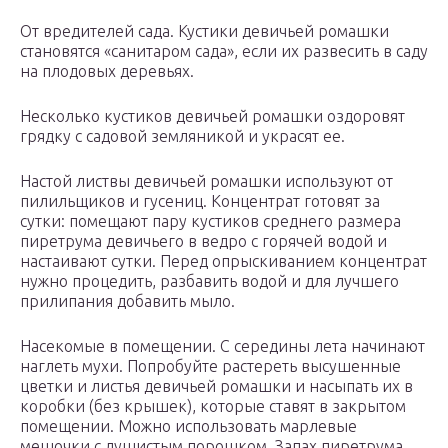
От вредителей сада. Кустики девичьей ромашки
становятся «санитаром сада», если их развесить в саду
на плодовых деревьях.
Несколько кустиков девичьей ромашки оздоровят
грядку с садовой земляникой и украсят ее.
Настой листвы девичьей ромашки используют от
пилильщиков и гусениц. Концентрат готовят за
сутки: помещают пару кустиков среднего размера
пиретрума девичьего в ведро с горячей водой и
настаивают сутки. Перед опрыскиванием концентрат
нужно процедить, разбавить водой и для лучшего
прилипания добавить мыло.
Насекомые в помещении. С середины лета начинают
наглеть мухи. Попробуйте растереть высушенные
цветки и листья девичьей ромашки и насыпать их в
коробки (без крышек), которые ставят в закрытом
помещении. Можно использовать марлевые
мешочки с душистым порошком. Запах пиретрума