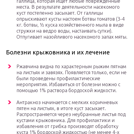
галлица, которая ищет любые повреждённые
места. В результате деятельности насекомого
куст постепенно засыхает. От галлицы
опрыскивают кусты настоем ботвы томатов (3-4
кг. ботвы, ½ куска хозяйственного мыла в виде
стружки на ведро воды, настаивать сутки).
Отпугивает назойливого насекомого запах мяты.
Болезни крыжовника и их лечение
Ржавчина видна по характерным рыжим пятнам
на листьях и завязях. Появляется только, если не
были проведены профилактические
мероприятия. Избавиться от болезни можно с
помощью 1% раствора бордоской жидкости.
Антракноз начинается с мелких коричневых
пятен на листьях, в итоге куст засыхает.
Распространяется через неубранные листья под
кустами крыжовника. Для профилактики и
избавления от грибка производят обработку
куста 1% бордоской жидкостью (не менее 4-х