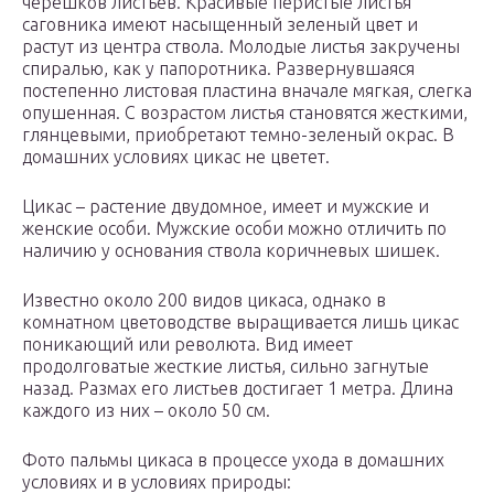
черешков листьев. Красивые перистые листья
саговника имеют насыщенный зеленый цвет и
растут из центра ствола. Молодые листья закручены
спиралью, как у папоротника. Развернувшаяся
постепенно листовая пластина вначале мягкая, слегка
опушенная. С возрастом листья становятся жесткими,
глянцевыми, приобретают темно-зеленый окрас. В
домашних условиях цикас не цветет.
Цикас – растение двудомное, имеет и мужские и
женские особи. Мужские особи можно отличить по
наличию у основания ствола коричневых шишек.
Известно около 200 видов цикаса, однако в
комнатном цветоводстве выращивается лишь цикас
поникающий или революта. Вид имеет
продолговатые жесткие листья, сильно загнутые
назад. Размах его листьев достигает 1 метра. Длина
каждого из них – около 50 см.
Фото пальмы цикаса в процессе ухода в домашних
условиях и в условиях природы: