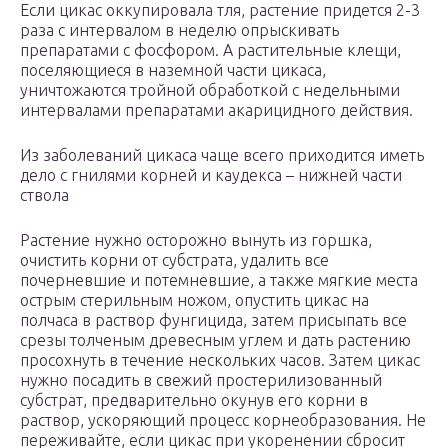
Если цикас оккупировала тля, растение придется 2-3
раза с интервалом в неделю опрыскивать
препаратами с фосфором. А растительные клещи,
поселяющиеся в наземной части цикаса,
уничтожаются тройной обработкой с недельными
интервалами препаратами акарицидного действия.
Из заболеваний цикаса чаще всего приходится иметь
дело с гнилями корней и каудекса – нижней части
ствола
Растение нужно осторожно вынуть из горшка,
очистить корни от субстрата, удалить все
почерневшие и потемневшие, а также мягкие места
острым стерильным ножом, опустить цикас на
полчаса в раствор фунгицида, затем присыпать все
срезы толченым древесным углем и дать растению
просохнуть в течение нескольких часов. Затем цикас
нужно посадить в свежий простерилизованный
субстрат, предварительно окунув его корни в
раствор, ускоряющий процесс корнеобразования. Не
переживайте, если цикас при укоренении сбросит