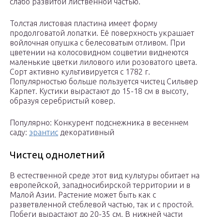
слабо развитой лиственной частью.
Толстая листовая пластина имеет форму
продолговатой лопатки. Её поверхность украшает
войлочная опушка с белесоватым отливом. При
цветении на колосовидном соцветии виднеются
маленькие цветки лилового или розоватого цвета.
Сорт активно культивируется с 1782 г.
Популярностью больше пользуется чистец Сильвер
Карпет. Кустики вырастают до 15-18 см в высоту,
образуя серебристый ковер.
Популярно: Конкурент подснежника в весеннем
саду:
эрантис
декоративный
Чистец однолетний
В естественной среде этот вид культуры обитает на
европейской, западносибирской территории и в
Малой Азии. Растение может быть как с
разветвленной стеблевой частью, так и с простой.
Побеги вырастают до 20-35 см. В нижней части