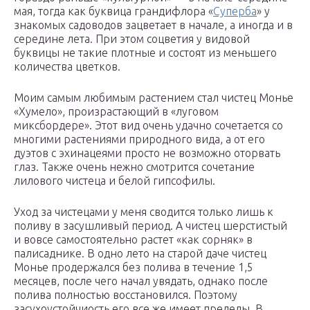
мая, тогда как буквица грандифлора «
Суперба
» у
знакомых садоводов зацветает в начале, а иногда и в
середине лета. При этом соцветия у видовой
буквицы не такие плотные и состоят из меньшего
количества цветков.
Моим самым любимым растением стал чистец Монье
«Хумело», произрастающий в «луговом
миксбордере». Этот вид очень удачно сочетается со
многими растениями природного вида, а от его
дуэтов с эхинацеями просто не возможно оторвать
глаз. Также очень нежно смотрится сочетание
лилового чистеца и белой гипсофилы.
Уход за чистецами у меня сводится только лишь к
поливу в засушливый период. А чистец шерстистый
и вовсе самостоятельно растет «как сорняк» в
палисаднике. В одно лето на старой даче чистец
Монье продержался без полива в течение 1,5
месяцев, после чего начал увядать, однако после
полива полностью восстановился. Поэтому
засухоустойчиость его все же имеет пределы. В