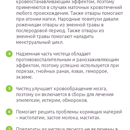
кровеостанавливающим эффектом, поэтому
применяются в случаях маточных кровотечений
любого происхождения. Также отвары помогают
при атонии матки. Народные повитухи давали
роженицам отвары из змеиной травы в
послеродовой период. Также отвары из
змеиной травы помогают наладить
менструальный цикл.
Надземная часть чистеца обладает
противовоспалительным и ранозаживляющим
эффектом, поэтому успешно используется при
порезах, гнойных ранах, язвах, геморрое,
экземе.
Чистец улучшает кровообращение мозга,
поэтому он включается в сборы для лечения
эпилепсии, истерии, обмороков.
Помогает решить проблемы кормящих матерей
– мастопатии, застое молока, маститах.
Препараты из чистеца лесного не включены в