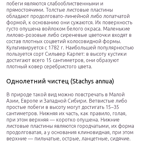
побеги являются слабооблиственными и
прямостоячими. Толстые листовые пластины
обладают продолговато-линейной либо лопатчатой
формой, к основанию они сужаются. Их поверхность
густо опушена войлоком белого окраса. Маленькие
лилово-розовые либо сиреневые цветочки входят в
состав плотных соцветий колосовидной формы.
Культивируется с 1782 г. Наибольшей популярностью
пользуется сорт Сильвер Карпет: в высоту кустики
достигают всего 15 сантиметров, они образуют
плотный ковер серебристого цвета.
Однолетний чистец (Stachys annua)
В природе такой вид можно повстречать в Малой
Азии, Европе и Западной Сибири. Ветвистые либо
простые побеги в высоту могут достигать 15–35
сантиметров. Нижняя их часть, как правило, голая,
при этом верхняя — коротко опушена. Нижние
листовые пластины являются городчатыми, их форма
продолговатая, а у основания клиновидная, при этом
верхние — пильчатые, острые, ланцетные, сидячие.