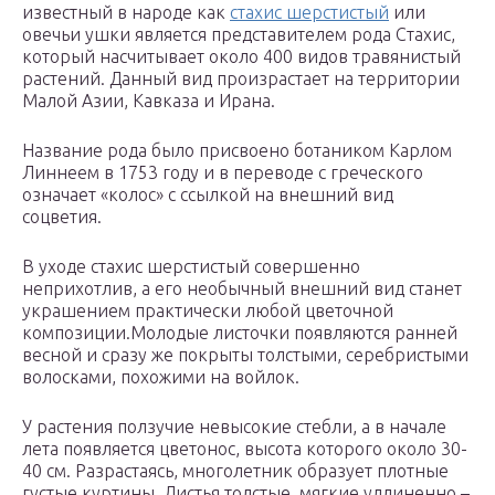
известный в народе как
стахис шерстистый
или
овечьи ушки является представителем рода Стахис,
который насчитывает около 400 видов травянистый
растений. Данный вид произрастает на территории
Малой Азии, Кавказа и Ирана.
Название рода было присвоено ботаником Карлом
Линнеем в 1753 году и в переводе с греческого
означает «колос» с ссылкой на внешний вид
соцветия.
В уходе стахис шерстистый совершенно
неприхотлив, а его необычный внешний вид станет
украшением практически любой цветочной
композиции.Молодые листочки появляются ранней
весной и сразу же покрыты толстыми, серебристыми
волосками, похожими на войлок.
У растения ползучие невысокие стебли, а в начале
лета появляется цветонос, высота которого около 30-
40 см. Разрастаясь, многолетник образует плотные
густые куртины. Листья толстые, мягкие удлиненно –