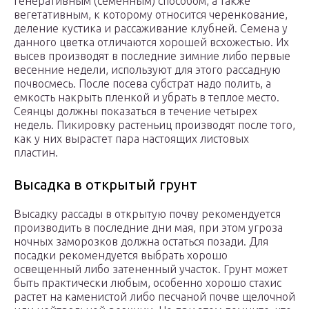
генеративным (семенным) способом, а также
вегетативным, к которому относится черенкование,
деление кустика и рассаживание клубней. Семена у
данного цветка отличаются хорошей всхожестью. Их
высев производят в последние зимние либо первые
весенние недели, используют для этого рассадную
почвосмесь. После посева субстрат надо полить, а
емкость накрыть пленкой и убрать в теплое место.
Сеянцы должны показаться в течение четырех
недель. Пикировку растеньиц производят после того,
как у них вырастет пара настоящих листовых
пластин.
Высадка в открытый грунт
Высадку рассады в открытую почву рекомендуется
производить в последние дни мая, при этом угроза
ночных заморозков должна остаться позади. Для
посадки рекомендуется выбрать хорошо
освещенный либо затененный участок. Грунт может
быть практически любым, особенно хорошо стахис
растет на каменистой либо песчаной почве щелочной