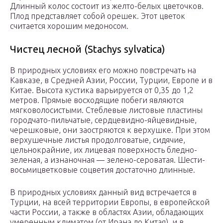
Длинный колос состоит из желто-белых цветочков.
Плод представляет собой орешек. Этот цветок
считается хорошим медоносом.
Чистец лесной (Stachys sylvatica)
В природных условиях его можно повстречать на
Кавказе, в Средней Азии, России, Турции, Европе и в
Китае. Высота кустика варьируется от 0,35 до 1,2
метров. Прямые восходящие побеги являются
мягковолосистыми. Стеблевые листовые пластины
городчато-пильчатые, сердцевидно-яйцевидные,
черешковые, они заостряются к верхушке. При этом
верхушечные листья продолговатые, сидячие,
цельнокрайние, их лицевая поверхность бледно-
зеленая, а изнаночная — зелено-сероватая. Шести-
восьмицветковые соцветия достаточно длинные.
В природных условиях данный вид встречается в
Турции, на всей территории Европы, в европейской
части России, а также в областях Азии, обладающих
умеренным климатом (от Ирана до Китая), и в