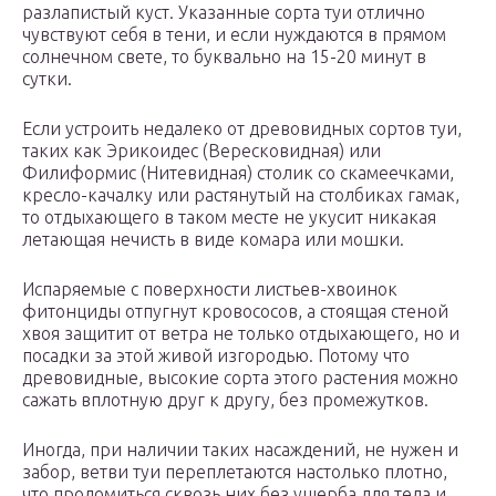
разлапистый куст. Указанные сорта туи отлично
чувствуют себя в тени, и если нуждаются в прямом
солнечном свете, то буквально на 15-20 минут в
сутки.
Если устроить недалеко от древовидных сортов туи,
таких как Эрикоидес (Вересковидная) или
Филиформис (Нитевидная) столик со скамеечками,
кресло-качалку или растянутый на столбиках гамак,
то отдыхающего в таком месте не укусит никакая
летающая нечисть в виде комара или мошки.
Испаряемые с поверхности листьев-хвоинок
фитонциды отпугнут кровососов, а стоящая стеной
хвоя защитит от ветра не только отдыхающего, но и
посадки за этой живой изгородью. Потому что
древовидные, высокие сорта этого растения можно
сажать вплотную друг к другу, без промежутков.
Иногда, при наличии таких насаждений, не нужен и
забор, ветви туи переплетаются настолько плотно,
что проломиться сквозь них без ущерба для тела и