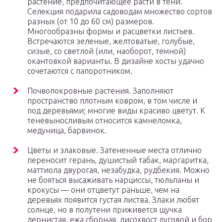
растение, предпочитающее расти в тени.
Селекция подарила садоводам множество сортов
разных (от 10 до 60 см) размеров.
Многообразны формы и расцветки листьев.
Встречаются зеленые, желтоватые, голубые,
сизые, со светлой (или, наоборот, темной)
окантовкой варианты. В дизайне хосты удачно
сочетаются с папоротником.
Почвопокровные растения. Заполняют
пространство плотным ковром, в том числе и
под деревьями; многие виды красиво цветут. К
теневыносливым относится камнеломка,
медуница, барвинок.
Цветы и злаковые. Затененные места отлично
переносит герань, душистый табак, маргаритка,
маттиола двурогая, незабудка, рудбекия. Можно
не бояться высаживать нарциссы, тюльпаны и
крокусы — они отцветут раньше, чем на
деревьях появится густая листва. Злаки любят
солнце, но в полутени приживется щучка
дернистая, ежа сборная, лисохвост луговой и бор