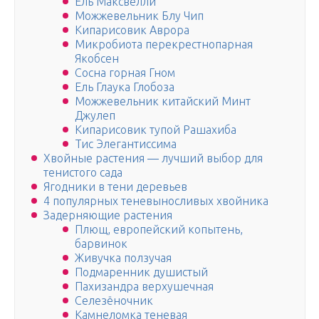
Ель Максвелли
Можжевельник Блу Чип
Кипарисовик Аврора
Микробиота перекрестнопарная
Якобсен
Сосна горная Гном
Ель Глаука Глобоза
Можжевельник китайский Минт
Джулеп
Кипарисовик тупой Рашахиба
Тис Элегантиссима
Хвойные растения — лучший выбор для
тенистого сада
Ягодники в тени деревьев
4 популярных теневыносливых хвойника
Задерняющие растения
Плющ, европейский копытень,
барвинок
Живучка ползучая
Подмаренник душистый
Пахизандра верхушечная
Селезёночник
Камнеломка теневая