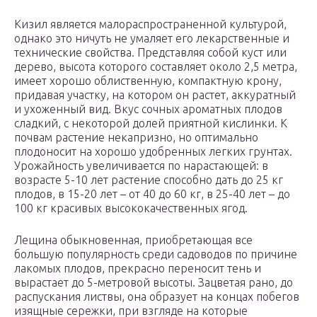
Кизил является малораспространенной культурой,
однако это ничуть не умаляет его лекарственные и
технические свойства. Представляя собой куст или
дерево, высота которого составляет около 2,5 метра,
имеет хорошо облиственную, компактную крону,
придавая участку, на котором он растет, аккуратный
и ухоженный вид. Вкус сочных ароматных плодов
сладкий, с некоторой долей приятной кислинки. К
почвам растение некапризно, но оптимально
плодоносит на хорошо удобренных легких грунтах.
Урожайность увеличивается по нарастающей: в
возрасте 5-10 лет растение способно дать до 25 кг
плодов, в 15-20 лет – от 40 до 60 кг, в 25-40 лет – до
100 кг красивых высококачественных ягод.
Лещина обыкновенная, приобретающая все
большую популярность среди садоводов по причине
лакомых плодов, прекрасно переносит тень и
вырастает до 5-метровой высоты. Зацветая рано, до
распускания листвы, она образует на концах побегов
изящные сережки, при взгляде на которые