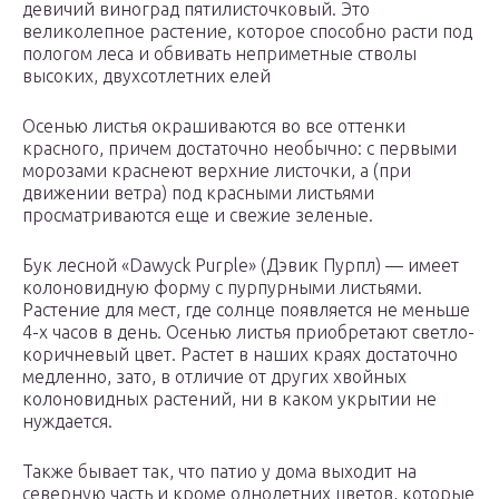
девичий виноград пятилисточковый. Это
великолепное растение, которое способно расти под
пологом леса и обвивать неприметные стволы
высоких, двухсотлетних елей
Осенью листья окрашиваются во все оттенки
красного, причем достаточно необычно: с первыми
морозами краснеют верхние листочки, а (при
движении ветра) под красными листьями
просматриваются еще и свежие зеленые.
Бук лесной «Dawyck Purple» (Дэвик Пурпл) — имеет
колоновидную форму с пурпурными листьями.
Растение для мест, где солнце появляется не меньше
4-х часов в день. Осенью листья приобретают светло-
коричневый цвет. Растет в наших краях достаточно
медленно, зато, в отличие от других хвойных
колоновидных растений, ни в каком укрытии не
нуждается.
Также бывает так, что патио у дома выходит на
северную часть и кроме однолетних цветов, которые