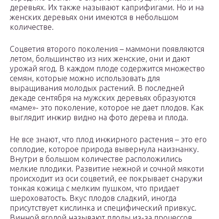
деревьях. Их также называют каприфигами. Но и на
женских деревьях они имеются в небольшом
количестве.
Соцветия второго поколения – маммони появляются
летом, большинство из них женские, они и дают
урожай ягод. В каждом плоде содержится множество
семян, которые можно использовать для
выращивания молодых растений. В последней
декаде сентября на мужских деревьях образуются
«маме»- это поколение, которое не дает плодов. Как
выглядит инжир видно на фото дерева и плода.
Не все знают, что плод инжирного растения – это его
соплодие, которое природа вывернула наизнанку.
Внутри в большом количестве расположились
мелкие плодики. Развитие нежной и сочной мякоти
происходит из оси соцветий, ее покрывает снаружи
тонкая кожица с мелким пушком, что придает
шероховатость. Вкус плодов сладкий, иногда
присутствует кислинка и специфический привкус.
Винной ягодой называют плоды из-за процессов