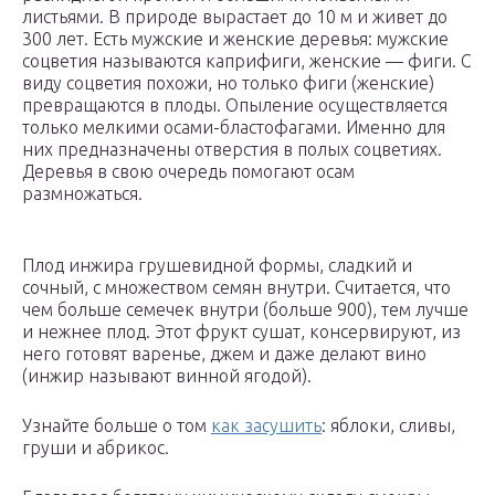
листьями. В природе вырастает до 10 м и живет до
300 лет. Есть мужские и женские деревья: мужские
соцветия называются каприфиги, женские — фиги. С
виду соцветия похожи, но только фиги (женские)
превращаются в плоды. Опыление осуществляется
только мелкими осами-бластофагами. Именно для
них предназначены отверстия в полых соцветиях.
Деревья в свою очередь помогают осам
размножаться.
Плод инжира грушевидной формы, сладкий и
сочный, с множеством семян внутри. Считается, что
чем больше семечек внутри (больше 900), тем лучше
и нежнее плод. Этот фрукт сушат, консервируют, из
него готовят варенье, джем и даже делают вино
(инжир называют винной ягодой).
Узнайте больше о том
как засушить
: яблоки, сливы,
груши и абрикос.