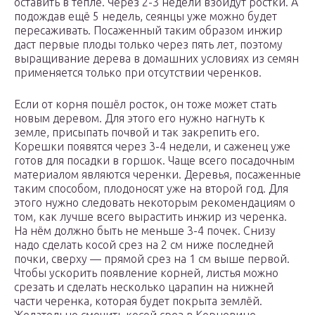
оставить в тепле. Через 2-3 недели взойдут ростки. А
подождав ещё 5 недель, сеянцы уже можно будет
пересаживать. Посаженный таким образом инжир
даст первые плоды только через пять лет, поэтому
выращивание дерева в домашних условиях из семян
применяется только при отсутствии черенков.
Если от корня пошёл росток, он тоже может стать
новым деревом. Для этого его нужно нагнуть к
земле, присыпать почвой и так закрепить его.
Корешки появятся через 3-4 недели, и саженец уже
готов для посадки в горшок. Чаще всего посадочным
материалом являются черенки. Деревья, посаженные
таким способом, плодоносят уже на второй год. Для
этого нужно следовать некоторым рекомендациям о
том, как лучше всего вырастить инжир из черенка.
На нём должно быть не меньше 3-4 почек. Снизу
надо сделать косой срез на 2 см ниже последней
почки, сверху — прямой срез на 1 см выше первой.
Чтобы ускорить появление корней, листья можно
срезать и сделать несколько царапин на нижней
части черенка, которая будет покрыта землёй.