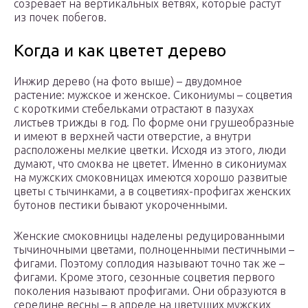
созревает на вертикальных ветвях, которые растут
из почек побегов.
Когда и как цветет дерево
Инжир дерево (на фото выше) – двудомное
растение: мужское и женское. Сикониумы – соцветия
с короткими стебельками отрастают в пазухах
листьев трижды в год. По форме они грушеобразные
и имеют в верхней части отверстие, а внутри
расположены мелкие цветки. Исходя из этого, люди
думают, что смоква не цветет. Именно в сикониумах
на мужских смоковницах имеются хорошо развитые
цветы с тычинками, а в соцветиях-профигах женских
бутонов пестики бывают укороченными.
Женские смоковницы наделены редуцированными
тычиночными цветами, полноценными пестичными –
фигами. Поэтому соплодия называют точно так же –
фигами. Кроме этого, сезонные соцветия первого
поколения называют профигами. Они образуются в
середине весны – в апреле на цветущих мужских