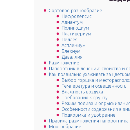
Сортовое разнообразие
Нефролепсис
Адиантум
Полиподиум
Платицериум
Пеллея
Асплениум
Блехнум
Даваллия
Размножение
Папоротник в лечении: свойства и п
Как правильно ухаживать за цветком
Выбор горшка и местораспол
Температура и освещенность
Влажность воздуха
Требования к грунту
Режим полива и опрыскивани
Особенности содержания в зи
Подкормка и удобрение
Правила размножения папоротника
Многообразие