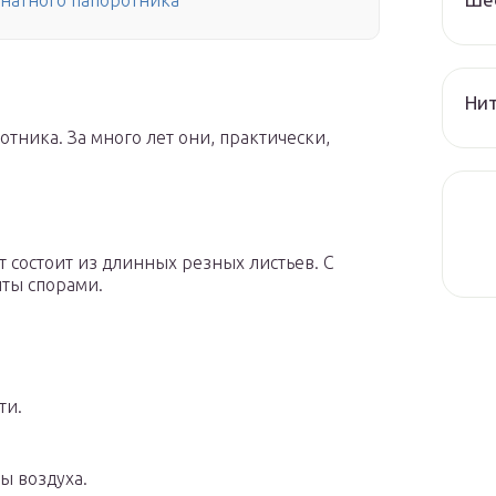
натного папоротника
Нит
тника. За много лет они, практически,
т состоит из длинных резных листьев. С
ты спорами.
ти.
ы воздуха.