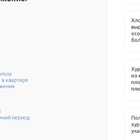
Хло
выр
осо
бол
Хур
ольза
из 
 в квартире
пло
ожения
плю
я
Пол
мний период
хур
уча