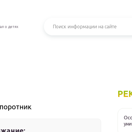
ал о детях
РЕ
поротник
Осо
уни
жание: