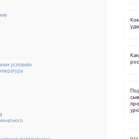
ние
Ком
уди
Как
рос
них условиях
мпература
Под
сыв
про
ур
а
омнатного
Ше