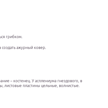
ся грибком.
 создать ажурный ковер.
ние – костенец. У асплениума гнездового, в
ы, листовые пластины цельные, волнистые.