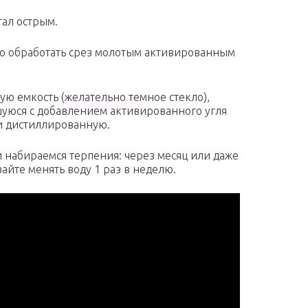
тал острым.
о обработать срез молотым активированным
ую емкость (желательно темное стекло),
шуюся с добавлением активированного угля
и дистиллированную.
и набираемся терпения: через месяц или даже
йте менять воду 1 раз в неделю.