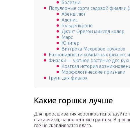
Болезни
Популярные сорта садовой фиалки 
Абендглют
Адонис
Гольденкроне
Джэнт Орегон миксед колор
Марс
Юпитер
Виттрока Махровое кружево
Разновидности комнатных фиалок и
Фиалки — уютное растение для кух
Краткая история возникновен
Морфологические признаки
Грунт для фиалок
Какие горшки лучше
Для проращивания черенков используйте 
стаканчики, наполненные грунтом. Взрос
где не скапливается влага.