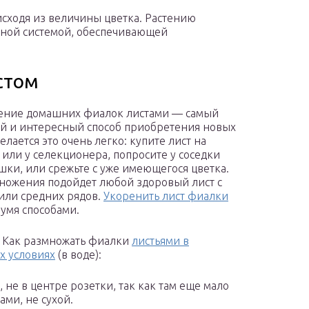
исходя из величины цветка. Растению
ной системой, обеспечивающей
стом
ение домашних фиалок листами — самый
й и интересный способ приобретения новых
елается это очень легко: купите лист на
 или у селекционера, попросите у соседки
шки, или срежьте с уже имеющегося цветка.
ножения подойдет любой здоровый лист с
или средних рядов.
Укоренить лист фиалки
умя способами.
. Как размножать фиалки
листьями в
х условиях
(в воде):
 не в центре розетки, так как там еще мало
ми, не сухой.