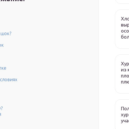
Хло
выр
осо
ршок?
бол
ок
Хур
тке
из 
пло
словиях
плю
Пол
у?
я
хур
уча