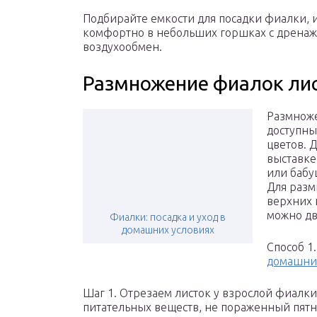
Подбирайте емкости для посадки фиалки, 
комфортно в небольших горшках с дренаж
воздухообмен.
Размножение фиалок ли
Размнож
доступны
цветов. Д
выставке
или бабу
Для разм
верхних 
можно дв
Фиалки: посадка и уход в
домашних условиях
Способ 1
домашни
Шаг 1. Отрезаем листок у взрослой фиалки,
питательных веществ, не пораженный пятна