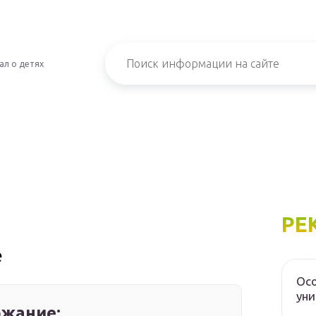
ал о детях
РЕ
е
Осо
уни
жание: