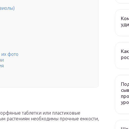
(виолы)
Ком
уди
Как
 их фото
рос
ни
ия
Под
сыв
про
ур
торфяные таблетки или пластиковые
лым растениям необходимы прочные емкости,
Ше