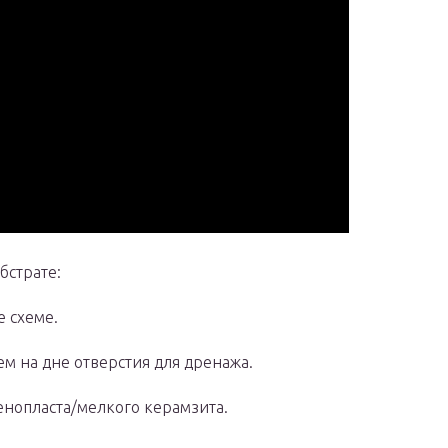
бстрате:
е схеме.
ем на дне отверстия для дренажа.
енопласта/мелкого керамзита.