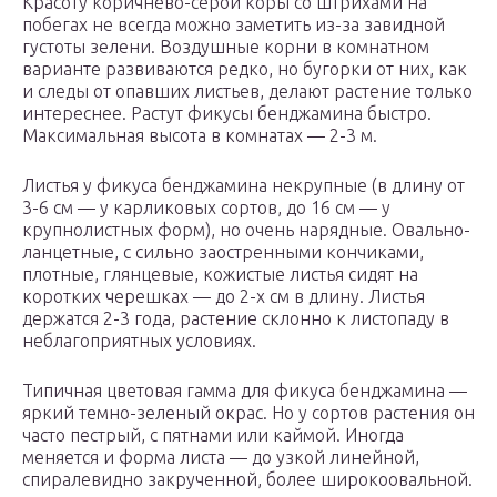
Красоту коричнево-серой коры со штрихами на
побегах не всегда можно заметить из-за завидной
густоты зелени. Воздушные корни в комнатном
варианте развиваются редко, но бугорки от них, как
и следы от опавших листьев, делают растение только
интереснее. Растут фикусы бенджамина быстро.
Максимальная высота в комнатах — 2-3 м.
Листья у фикуса бенджамина некрупные (в длину от
3-6 см — у карликовых сортов, до 16 см — у
крупнолистных форм), но очень нарядные. Овально-
ланцетные, с сильно заостренными кончиками,
плотные, глянцевые, кожистые листья сидят на
коротких черешках — до 2-х см в длину. Листья
держатся 2-3 года, растение склонно к листопаду в
неблагоприятных условиях.
Типичная цветовая гамма для фикуса бенджамина —
яркий темно-зеленый окрас. Но у сортов растения он
часто пестрый, с пятнами или каймой. Иногда
меняется и форма листа — до узкой линейной,
спиралевидно закрученной, более широкоовальной.