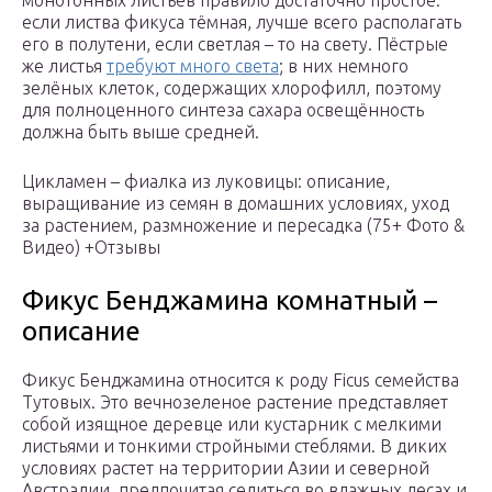
монотонных листьев правило достаточно простое:
если листва фикуса тёмная, лучше всего располагать
его в полутени, если светлая – то на свету. Пёстрые
же листья
требуют много света
; в них немного
зелёных клеток, содержащих хлорофилл, поэтому
для полноценного синтеза сахара освещённость
должна быть выше средней.
Цикламен – фиалка из луковицы: описание,
выращивание из семян в домашних условиях, уход
за растением, размножение и пересадка (75+ Фото &
Видео) +Отзывы
Фикус Бенджамина комнатный –
описание
Фикус Бенджамина относится к роду Ficus семейства
Тутовых. Это вечнозеленое растение представляет
собой изящное деревце или кустарник с мелкими
листьями и тонкими стройными стеблями. В диких
условиях растет на территории Азии и северной
Австралии, предпочитая селиться во влажных лесах и