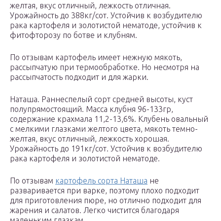
желтая, вкус отличный, лежкость отличная.
Урожайность до 388кг/сот. Устойчив к возбудителю
рака картофеля и золотистой нематоде, устойчив к
фитофторозу по ботве и клубням.
По отзывам картофель имеет нежную мякоть,
рассыпчатую при термообработке. Но несмотря на
рассыпчатость подходит и для жарки.
Наташа. Раннеспелый сорт средней высоты, куст
полупрямостоящий. Масса клубня 96-133гр,
содержание крахмала 11,2-13,6%. Клубень овальный
с мелкими глазками желтого цвета, мякоть темно-
желтая, вкус отличный, лежкость хорошая.
Урожайность до 191кг/сот. Устойчив к возбудителю
рака картофеля и золотистой нематоде.
По отзывам
картофель сорта Наташа
не
разваривается при варке, поэтому плохо подходит
для приготовления пюре, но отлично подходит для
жарения и салатов. Легко чистится благодаря
маленьким глазкам