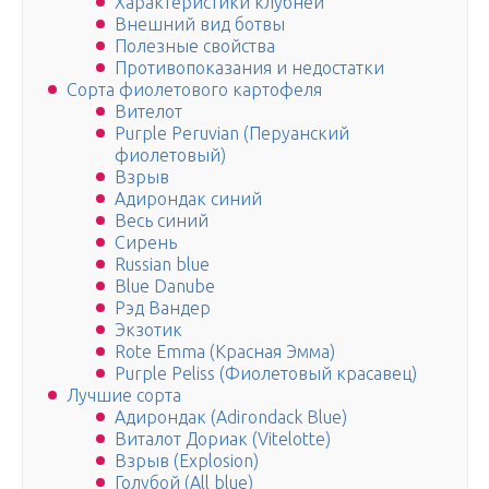
Характеристики клубней
Внешний вид ботвы
Полезные свойства
Противопоказания и недостатки
Сорта фиолетового картофеля
Вителот
Purple Peruvian (Перуанский
фиолетовый)
Взрыв
Адирондак синий
Весь синий
Сирень
Russian blue
Blue Danube
Рэд Вандер
Экзотик
Rote Emma (Красная Эмма)
Purple Peliss (Фиолетовый красавец)
Лучшие сорта
Адирондак (Adirondack Blue)
Виталот Дориак (Vitelotte)
Взрыв (Explosion)
Голубой (All blue)