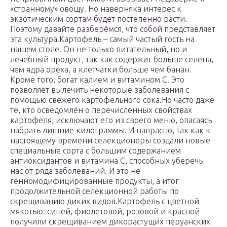
«странному» овощу. Но наверняка интерес к
экзотическим сортам будет постепенно расти.
Поэтому давайте разберёмся, что собой представляет
эта культура.Картофель – самый частый гость на
нашем столе. Он не только питательный, но и
лечебный продукт, так как содержит больше селена,
чем ядра ореха, а клетчатки больше чем банан.
Кроме того, богат калием и витамином С. Это
позволяет вылечить некоторые заболевания с
помощью свежего картофельного сока.Но часто даже
те, кто осведомлён о перечисленных свойствах
картофеля, исключают его из своего меню, опасаясь
набрать лишние килограммы. И напрасно, так как к
настоящему времени селекционеры создали новые
специальные сорта с большим содержанием
антиоксидантов и витамина С, способных уберечь
нас от ряда заболеваний. И это не
генномодифицированные продукты, а итог
продолжительной селекционной работы по
скрещиванию диких видов.Картофель с цветной
мякотью: синей, фиолетовой, розовой и красной
получили скрещиванием дикорастущих перуанских