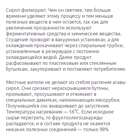
Сироп фильтруют. Чем он светлее, тем больше
времени уделяют этому процессу и тем меньше
полезных веществ в нем остается, так как для
увеличения прозрачности используют
ферментативные средства и химические вещества.
Сгущение проводят в вакуумных установках, а для
охлаждения прокачивают через спиральные трубки,
установленные в резервуаре с постоянно
охлаждающейся водой. Далее продукт
расфасовывают по пластиковым или стеклянным
бутылкам, закупоривают и поставляют потребителям.
Местные жители не делают из стебля растения агавы
сироп. Они срезают нераскрывшиеся бутоны,
промывают, просушивают и отжимают в
специальных давилках, напоминающих мясорубки.
Получившийся сок вываривают до загустения.
Температура нагревания — 56°С. Если исходное
сырье перегреть, то фруктоолигосахариды
распадаются, и в составе продукта не окажется
никаких полезных соединений — только 98%