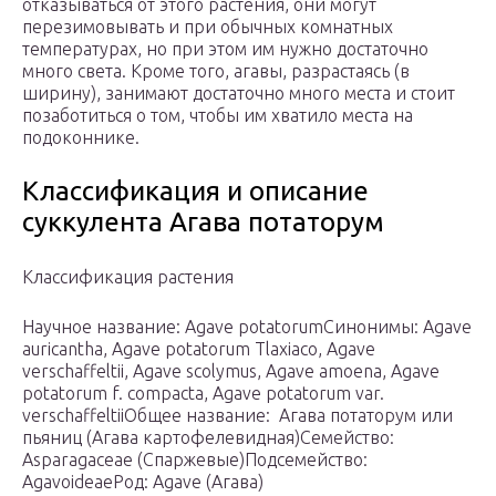
отказываться от этого растения, они могут
перезимовывать и при обычных комнатных
температурах, но при этом им нужно достаточно
много света. Кроме того, агавы, разрастаясь (в
ширину), занимают достаточно много места и стоит
позаботиться о том, чтобы им хватило места на
подоконнике.
Классификация и описание
суккулента Агава потаторум
Классификация растения
Научное название: Agave potatorumСинонимы: Agave
auricantha, Agave potatorum Tlaxiaco, Agave
verschaffeltii, Agave scolymus, Agave amoena, Agave
potatorum f. compacta, Agave potatorum var.
verschaffeltiiОбщее название: Агава потаторум или
пьяниц (Агава картофелевидная)Семейство:
Asparagaceae (Спаржевые)Подсемейство:
AgavoideaeРод: Agave (Агава)