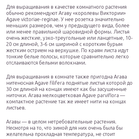
Для выращивания в качестве комнатного растения
обычно рекомендуют Агаву «королевы Виктории»
Agave victoriae-reginae. У нее розетка значительно
меньших размеров, чем у предыдущего вида, более
или менее правильной шаровидной формы. Листья
очень жесткие, узко-треугольные или ланцетные, 10-
20 см длиной, 3-6 см шириной с коротким бурым
жестким острием на верхушке. По краям листа идут
тонкие белые полосы, которые сравнительно легко
отслаиваются белыми волокнами.
Для выращивания в комнате также пригодна Агава
нитеносная Agave filifera поднятые листья которой до
30 см длиной на концах имеют как бы засушенные
ниточки. Агава мелкоцветковая Agave parviflora —
компактное растение так же имеет нити на концах
листьев.
Агавы — в целом нетребовательные растения.
Несмотря на то, что зимой для них очень была бы
желательна прохладная температура, не стоит