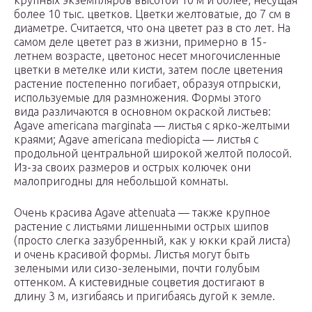
крупных экземпляров высотой 10 м и более, несущая
более 10 тыс. цветков. Цветки желтоватые, до 7 см в
диаметре. Считается, что она цветет раз в сто лет. На
самом деле цветет раз в жизни, примерно в 15-
летнем возрасте, цветонос несет многочисленные
цветки в метелке или кисти, затем после цветения
растение постепенно погибает, образуя отпрыски,
используемые для размножения. Формы этого
вида различаются в основном окраской листьев:
Agave americana marginata — листья с ярко-желтыми
краями; Agave americana mediopicta — листья с
продольной центральной широкой желтой полосой.
Из-за своих размеров и острых колючек они
малопригодны для небольшой комнаты.
Очень красива Agave attenuata — также крупное
растение с листьями лишенными острых шипов
(просто слегка зазубренный, как у юкки край листа)
и очень красивой формы. Листья могут быть
зелеными или сизо-зелеными, почти голубым
оттенком. А кистевидные соцветия достигают в
длину 3 м, изгибаясь и пригибаясь дугой к земле.