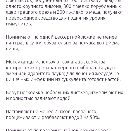
Смешав сок, полученный из 100г листьев агавы, сок
одного крупного лимона, 300 г мелко порубленных
ядер грецкого ореха и 200 г жидкого меда, получают
превосходное средство для поднятия уровня
иммунитета.
Принимают по одной дессертной ложке не менее
пяти раз в сутки, обязательно за полчаса до приема
пищи;
Мексиканцы используют сок агавы, свойства
которого как препарат первого выбора при укусе
змеи или ядовитого паука; Для лечения желудочно-
кишечных инфекций из суккулента готовят настой.
Берут несколько небольших листьев, измельчают их
и полностью заливают водой.
Настаивают не менее 7 часов, после чего
процеживают и разбавляют водой на 50%.
Принимают по половине чайной ложки перед