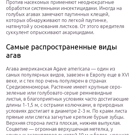
Против насекомых применяют неоднократные
обработки системными инсектицидами. Иногда на
голубых агавах замечают паутинных клещей,
которых обнаруживают по легкой паутинке,
натянутой у основания листков. От этого вредителя
суккулент опрыскивают акарицидами.
Самые распространенные виды
агав
Агава американская Agave americana — один из
самых популярных видов, завезен в Европу еще в XVI
веке, и с тех пор очень популярен в странах
Средиземноморья. Растение имеет крупные серо-
зеленые или голубовато-серые ремневидные
листья, в благоприятных условиях часто достигающие
длины 1-1,5 м, с острыми колючками, в природных
условиях достигает в диаметре 2-3 м. По краям листа
прямые или слегка загнутые крепкие бурые зубцы.
Верхняя сторона листа плоская, нижняя выпуклая.
Соцветие — огромная верхушечная метелка, у