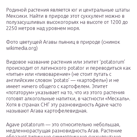
Родиной растения является юг и центральные штаты
Мексики. Найти в природе этот суккулент можно в
полузасушливых высокогорьях на высоте от 1200 до
2250 метров над уровнем моря.
Фото цветущей Агавы пьяниц в природе (снимок
wikimedia.org)
Видовое название растения или эпитет ‘potatorum’
происходит от латинского potator и переводиться как
«питье» или «пивоварение» (не стоит путать с
английским словом ‘potato’ — «картофель») и не
имеет ничего общего с картофелем. Эпитет
«потаторум» указывает на то, что из этого растения
готовят алкогольные напитки, в частности «Мескаль».
Хотя в странах СНГ эту разновидность Agave часто
называют Агава картофелевидная.
Agave potatorum — это относительно небольшая,
медленнорастущая разновидность Агав. Растение
образует типичную симметричную суккулентную