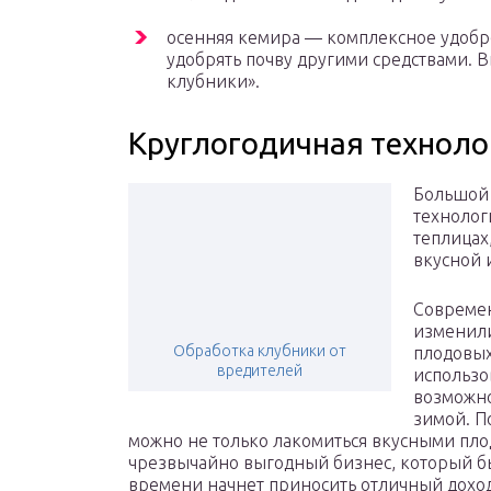
осенняя кемира — комплексное удобр
удобрять почву другими средствами. 
клубники».
Круглогодичная технол
Большой 
технолог
теплицах
вкусной 
Совреме
изменил
Обработка клубники от
плодовых
вредителей
использо
возможно
зимой. П
можно не только лакомиться вкусными пло
чрезвычайно выгодный бизнес, который бы
времени начнет приносить отличный доход