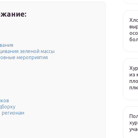
жание:
Хло
выр
осо
бол
вания
щивания зеленой массы
сновные мероприятия
Хур
из 
пло
плю
иков
дборку
о регионам
Пол
хур
уча