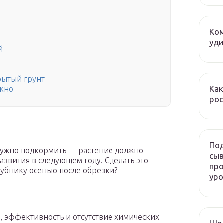
Ком
уди
й
рытый грунт
Как
окно
рос
Под
нужно подкормить — растение должно
сыв
азвития в следующем году. Сделать это
про
лубнику осенью после обрезки?
ур
, эффективность и отсутствие химических
Ше