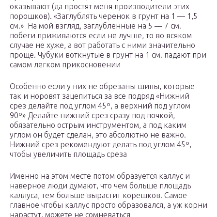
оказывают (да простят меня производители этих
порошков). «Заглублять черенок в грунт на 1 — 1,5
см.» На мой взгляд, заглубленные на 5 — 7 см.
побеги приживаются если не лучше, то во всяком
случае не хуже, а вот работать с ними значительно
проще. Чубуки воткнутые в грунт на 1 см. падают при
самом легком прикосновении
Особенно если у них не обрезаны шипы, которые
так и норовят зацепиться за все подряд «Нижний
срез делайте под углом 45º, а верхний под углом
90º» Делайте нижний срез сразу под почкой,
обязательно острым инструментом, а под каким
углом он будет сделан, это абсолютно не важно.
Нижний срез рекомендуют делать под углом 45º,
чтобы увеличить площадь среза
Именно на этом месте потом образуется каллус и
наверное люди думают, что чем больше площадь
каллуса, тем больше вырастит корешков. Самое
главное чтобы каллус просто образовался, а уж корни
нарастут, можете не сомневаться