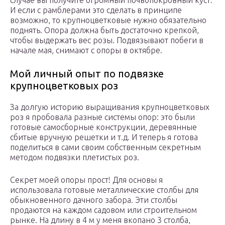
случае вы получите огромный почвопокровный куст.
И если с рамблерами это сделать в принципе
возможно, то крупноцветковые нужно обязательно
поднять. Опора должна быть достаточно крепкой,
чтобы выдержать вес розы. Подвязывают побеги в
начале мая, снимают с опоры в октябре.
Мой личный опыт по подвязке
крупноцветковых роз
За долгую историю выращивания крупноцветковых
роз я пробовала разные системы опор: это были
готовые самосборные конструкции, деревянные
сбитые вручную решетки и т.д. И теперь я готова
поделиться в сами своим собственным секретным
методом подвязки плетистых роз.
Секрет моей опоры прост! Для основы я
использовала готовые металлические столбы для
обыкновенного дачного забора. Эти столбы
продаются на каждом садовом или строительном
рынке. На длину в 4 м у меня вкопано 3 столба,