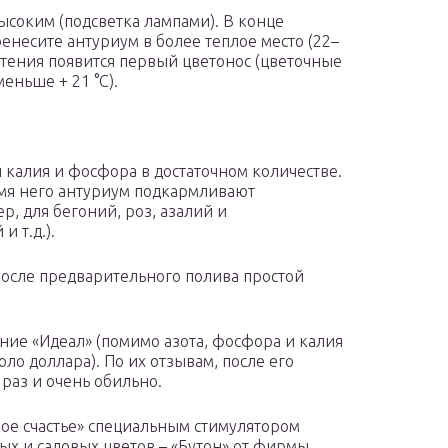
ысоким (подсветка лампами). В конце
енесите антуриум в более теплое место (22–
астения появится первый цветонос (цветочные
еньше + 21 °С).
 калия и фосфора в достаточном количестве.
емя него антуриум подкармливают
, для бегоний, роз, азалий и
 т.д.).
после предварительного полива простой
ние «Идеал» (помимо азота, фосфора и калия
ло доллара). По их отзывам, после его
раз и очень обильно.
ое счастье» специальным стимулятором
ых и садовых цветов – «Бутон» от фирмы