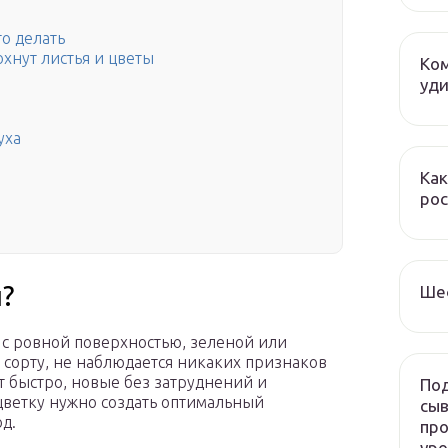
то делать
хнут листья и цветы
Ком
уди
уха
Как
рос
?
Ше
 с ровной поверхностью, зеленой или
т сорту, не наблюдается никаких признаков
 быстро, новые без затруднений и
Под
цветку нужно создать оптимальный
сыв
д.
про
ур