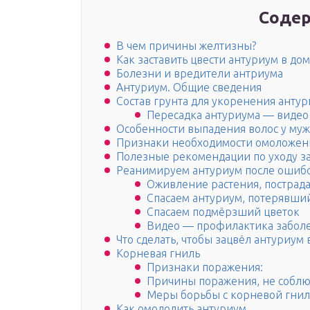
Содер
В чем причины желтизны?
Как заставить цвести антуриум в до
Болезни и вредители антриума
Антуриум. Общие сведения
Состав грунта для укоренения анту
Пересадка антуриума — видео
Особенности выпадения волос у му
Признаки необходимости омоложен
Полезные рекомендации по уходу з
Реанимируем антуриум после ошибо
Оживление растения, пострад
Спасаем антуриум, потерявши
Спасаем подмёрзший цветок
Видео — профилактика забол
Что сделать, чтобы зацвёл антуриум
Корневая гниль
Признаки поражения:
Причины поражения, не соблю
Меры борьбы с корневой гнил
Как омолодить антуриум