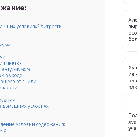
жание:
Хло
выр
машних условиях? Хитрости
осо
бол
риума
жчин
ия цветка
Хур
а антуриумом
из 
к в уходе
пло
авшего от гнили
плю
й корни
еваний
 в домашних условиях
Пол
хур
дение условий содержания:
уча
ью: