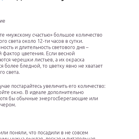
ие
те «мужскому счастью» большое количество
го света около 12-ти часов в сутки.
ность и длительность светового дня –
 фактор цветения. Если весной
ются черешки листьев, а их окраска
я более бледной, то цветку явно не хватает
го света.
лучае постарайтесь увеличить его количество:
мойте окно. В идеале дополнительно
хотя бы обычные энергосберегающие или
ечером.
или поняли, что посадили в не совсем
иуму нужна рыхлая, легкая и питательная