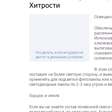
Хитрости
Освещен
Обеспечь
рассеянно
Интенсив
ключевой
вытягива
Что делать, если антуриум не
становитс
цветет в домашних условиях
солнечно
В этом с
поставьте на более светлую сторону, и вы
применять для подсветки фитолампы или 
светодиодные лампы по 2-3 часа утром и в
Горшок и земля
Если вы не знаете состав почвенной смеси 
подходящий грунт, то замените его. Антур