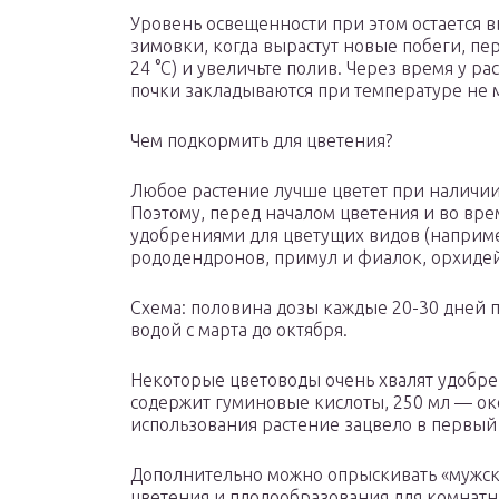
Уровень освещенности при этом остается в
зимовки, когда вырастут новые побеги, пер
24 °C) и увеличьте полив. Через время у р
почки закладываются при температуре не м
Чем подкормить для цветения?
Любое растение лучше цветет при наличии
Поэтому, перед началом цветения и во вр
удобрениями для цветущих видов (например
рододендронов, примул и фиалок, орхидей и
Схема: половина дозы каждые 20-30 дней 
водой с марта до октября.
Некоторые цветоводы очень хвалят удобре
содержит гуминовые кислоты, 250 мл — око
использования растение зацвело в первый 
Дополнительно можно опрыскивать «мужск
цветения и плодообразования для комнатн