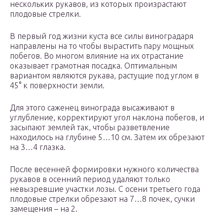
нескольких рукавов, из которых произрастают
плодовые стрелки.
В первый год жизни куста все силы виноградаря
направлены на то чтобы вырастить пару мощных
побегов. Во многом влияние на их отрастание
оказывает грамотная посадка. Оптимальным
вариантом являются рукава, растущие под углом в
45° к поверхности земли.
Для этого саженец винограда высаживают в
углубление, корректируют угол наклона побегов, и
засыпают землей так, чтобы разветвление
находилось на глубине 5…10 см. Затем их обрезают
на 3…4 глазка.
После весенней формировки нужного количества
рукавов в осенний период удаляют только
невызревшие участки лозы. С осени третьего года
плодовые стрелки обрезают на 7…8 почек, сучки
замещения – на 2.